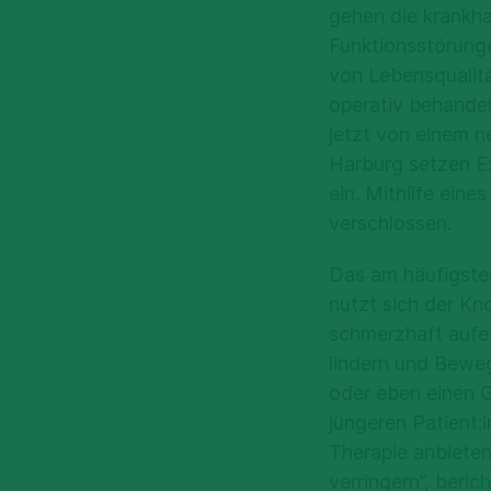
gehen die krankh
Funktionsstörunge
von Lebensqualitä
operativ behandel
jetzt von einem n
Harburg setzen E
ein. Mithilfe ein
verschlossen.
Das am häufigsten
nutzt sich der Kn
schmerzhaft aufei
lindern und Bewe
oder eben einen G
jüngeren Patient:
Therapie anbieten
verringern“, beri