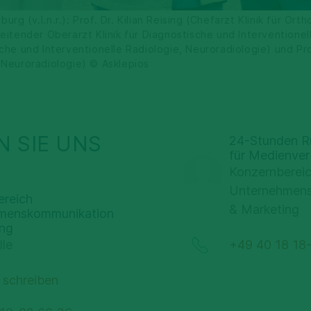
rg (v.l.n.r.): Prof. Dr. Kilian Reising (Chefarzt Klinik für Or
eitender Oberarzt Klinik für Diagnostische und Interventionell
che und Interventionelle Radiologie, Neuroradiologie) und Prof
 Neuroradiologie) © Asklepios
 SIE UNS
24-Stunden Ru
für Medienver
Konzernberei
Unternehmen
ereich
& Marketing
menskommunikation
ing
lle
+49 40 18 18
 schreiben