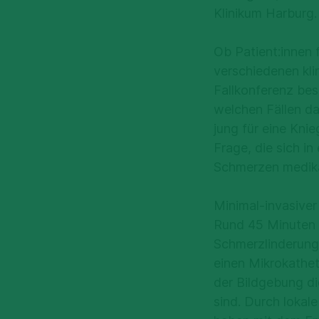
Klinikum Harburg.
Ob Patient:innen 
verschiedenen kl
Fallkonferenz be
welchen Fällen da
jung für eine Kni
Frage, die sich i
Schmerzen medika
Minimal-invasiver
Rund 45 Minuten d
Schmerzlinderung 
einen Mikrokathet
der Bildgebung d
sind. Durch lokal