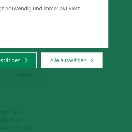
gt notwendig und immer aktiviert
 ein
pie
satz sind
stätigen
Alle auswählen
Hamburg
llein in
ogressiven
tenen Stadium