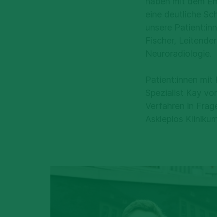
haben mit dem Em
eine deutliche Sc
unsere Patient:inn
Fischer, Leitender
Neuroradiologie.
Patient:innen mit
Spezialist Kay von
Verfahren in Frag
Asklepios Klinik