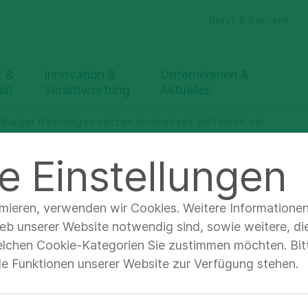
Beruf & Karriere
t &
Innovation &
Unternehmen &
eit
Verantwortung
Aktuelles
rburger Radiologen setzen innovatives Verfahren ein
e Einstellungen
 bei chronischen
imieren, verwenden wir Cookies. Weitere Informatione
ieb unserer Website notwendig sind, sowie weitere, di
schmerzen: Harb
elchen Cookie-Kategorien Sie zustimmen möchten. Bitt
lle Funktionen unserer Website zur Verfügung stehen.
ologen setzen