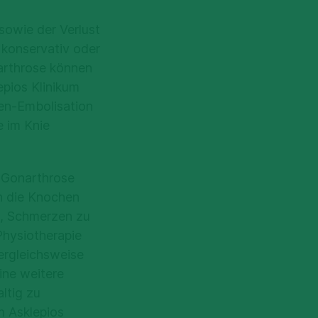
sowie der Verlust
 konservativ oder
sarthrose können
epios Klinikum
en-Embolisation
e im Knie
r Gonarthrose
ch die Knochen
b, Schmerzen zu
Physiotherapie
ergleichsweise
ine weitere
ltig zu
m Asklepios