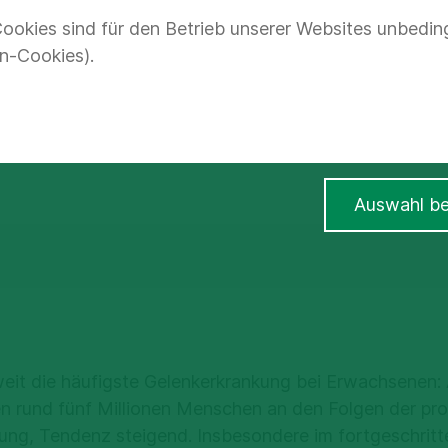
ookies sind für den Betrieb unserer Websites unbedin
atives Verfahren
n-Cookies).
erzmedikamente dank minimal-invasiver Thera
fitieren Patient:innen, die zu jung für Gelenker
Auswahl be
weit die häufigste Gelenkerkrankung bei Erwachsenen: A
n rund fünf Millionen Menschen an den Folgen der pr
ung, Tendenz steigend. Insbesondere im fortgeschrit