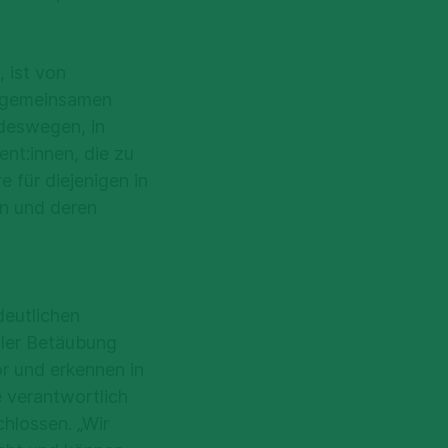
 ist von
r gemeinsamen
deswegen, in
nt:innen, die zu
 für diejenigen in
en und deren
deutlichen
aler Betäubung
or und erkennen in
 verantwortlich
hlossen. „Wir