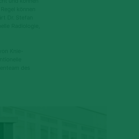
cht und können
r Regel können
ärt Dr. Stefan
elle Radiologie,
von Knie-
ntionelle
rtenteam des