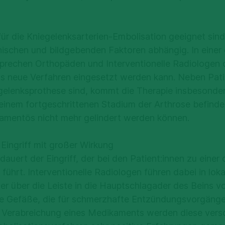
für die Kniegelenksarterien-Embolisation geeignet sind,
inischen und bildgebenden Faktoren abhängig. In eine
sprechen Orthopäden und Interventionelle Radiologen 
s neue Verfahren eingesetzt werden kann. Neben Patie
egelenksprothese sind, kommt die Therapie insbesondere
n einem fortgeschrittenen Stadium der Arthrose befind
mentös nicht mehr gelindert werden können.
 Eingriff mit großer Wirkung
auert der Eingriff, der bei den Patient:innen zu einer 
führt. Interventionelle Radiologen führen dabei in lok
er über die Leiste in die Hauptschlagader des Beins v
ie Gefäße, die für schmerzhafte Entzündungsvorgänge
e Verabreichung eines Medikaments werden diese versc