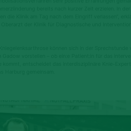
bolisationsverfahren sehr positive Erfahrungen gema
hmerzlinderung bereits nach kurzer Zeit erzielen. In de
en die Klinik am Tag nach dem Eingriff verlassen“, erkl
 Oberarzt der Klinik für Diagnostische und Intervention
 Kniegelenksarthrose können sich in der Sprechstunde 
 Gadow vorstellen – ob ein:e Patient:in für das interve
e kommt, entscheidet das interdisziplinäre Knie-Expe
ums Harburg gemeinsam.