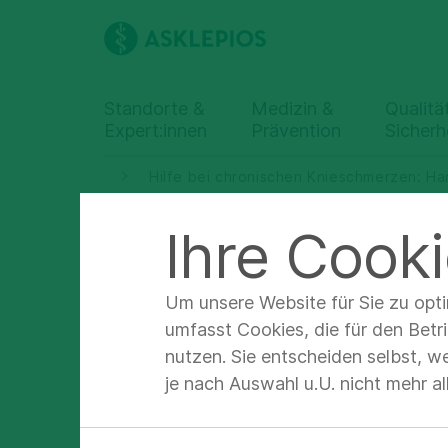
Standorte &
Medizin &
Qualitä
Expert:innen
Prävention
Sicherh
Hilfe bei chronischen Knieschmerzen: Ha
Ihre Cooki
Hilfe
Um unsere Website für Sie zu opt
umfasst Cookies, die für den Betr
Knie
nutzen. Sie entscheiden selbst, w
je nach Auswahl u.U. nicht mehr a
Radi