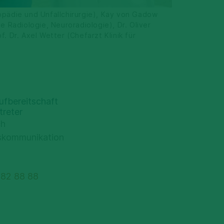
thopädie und Unfallchirurgie), Kay von Gadow
e Radiologie, Neuroradiologie), Dr. Oliver
. Dr. Axel Wetter (Chefarzt Klinik für
fbereitschaft
treter
ch
skommunikation
-82 88 88