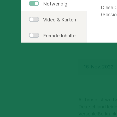
Notwendig
Diese C
innov
(Sessio
Video & Karten
• Weniger Schm
Fremde Inhalte
• Besonders pro
16. Nov. 2022
Arthrose ist welt
Deutschland leide
Verschleißerkrank