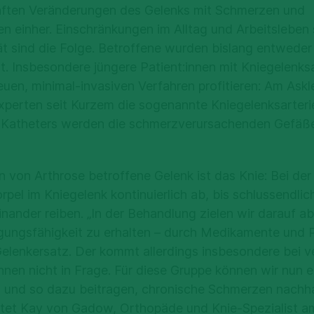
aften Veränderungen des Gelenks mit Schmerzen und
n einher. Einschränkungen im Alltag und Arbeitsleben 
t sind die Folge. Betroffene wurden bislang entweder
t. Insbesondere jüngere Patient:innen mit Kniegelenk
euen, minimal-invasiven Verfahren profitieren: Am Askl
xperten seit Kurzem die sogenannte Kniegelenksarteri
es Katheters werden die schmerzverursachenden Gefäß
 von Arthrose betroffene Gelenk ist das Knie: Bei de
orpel im Kniegelenk kontinuierlich ab, bis schlussendli
nander reiben. „In der Behandlung zielen wir darauf a
gungsfähigkeit zu erhalten – durch Medikamente und 
elenkersatz. Der kommt allerdings insbesondere bei v
innen nicht in Frage. Für diese Gruppe können wir nun e
 und so dazu beitragen, chronische Schmerzen nachha
chtet Kay von Gadow, Orthopäde und Knie-Spezialist a