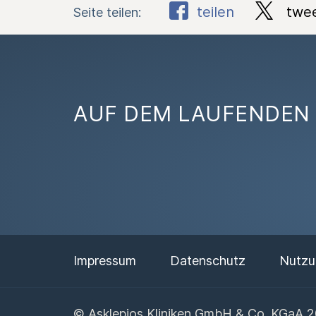
teilen
twe
Seite teilen:
AUF DEM LAUFENDEN 
Impressum
Datenschutz
Nutzu
© Asklepios Kliniken GmbH & Co. KGaA 