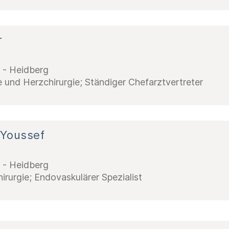
r
d - Heidberg
e und Herzchirurgie; Ständiger Chefarztvertreter
 Youssef
d - Heidberg
irurgie; Endovaskulärer Spezialist