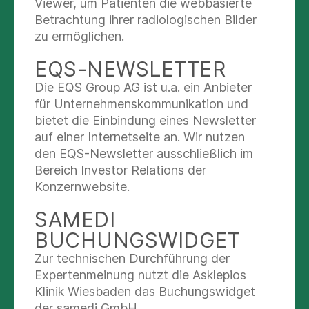
AKTUELLE MELDUNGEN
Viewer, um Patienten die webbasierte
Betrachtung ihrer radiologischen Bilder
zu ermöglichen.
20.08.2025
EQS-NEWSLETTER
Psychische Gesundheit verstehen und
Vorurteile abbauen
Die EQS Group AG ist u.a. ein Anbieter
für Unternehmenskommunikation und
bietet die Einbindung eines Newsletter
auf einer Internetseite an. Wir nutzen
16.04.2025
den EQS-Newsletter ausschließlich im
Neue Hoffnung für Patient:innen mit
Hornhauterkrankungen: Erste Implantation
Bereich Investor Relations der
einer künstlichen Hornhautschicht in
Konzernwebsite.
Norddeutschland
SAMEDI
BUCHUNGSWIDGET
08.04.2025
Zwischen Realität und Rausch: Komplexe
Zur technischen Durchführung der
Krankheitsbilder gemeinsam verstehen und
Expertenmeinung nutzt die Asklepios
behandeln
Klinik Wiesbaden das Buchungswidget
der samedi GmbH.