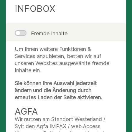
AUG
INFOBOX
01
Im Spannungsfeld Ausbildung und
Fremde Inhalte
Erfahrung mit psychischen
SEP
Erkrankungen
Um Ihnen weitere Funktionen &
Services anzubieten, betten wir auf
unseren Websites ausgewählte fremde
02
Inhalte ein.
Das erste intersektorale ESC
Update
SEP
Sie können Ihre Auswahl jederzeit
ändern und die Änderung durch
erneutes Laden der Seite aktivieren.
AGFA
Alle Veranstaltungen
Wir nutzen am Standort Westerland /
Sylt den Agfa IMPAX / web.Access