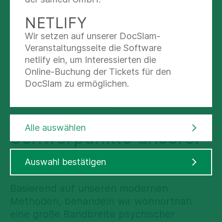
NETLIFY
28.02.2025
Tag der seltenen Erkrankungen – Warum
Wir setzen auf unserer DocSlam-
spezialisierte Versorgung für Kinder mit
Veranstaltungsseite die Software
seltenen Erkrankungen entscheidend ist
netlify ein, um Interessierten die
Online-Buchung der Tickets für den
DocSlam zu ermöglichen.
Alle Meldungen
Alle auswählen
Schwerpunkte unserer
Klinik
Auswahl bestätigen
Basierend auf unseren modernen
Methoden, behandeln wir wohnortnah
eine große Bandbreite psychischer