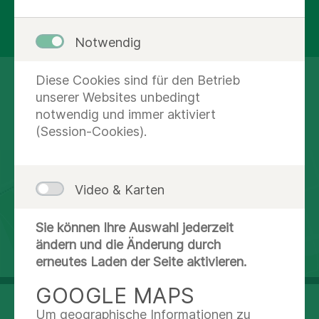
bieten wir Ihnen im Osten Hamburgs Hilfe
vor Ort in seelischer Not.
Notwendig
Diese Cookies sind für den Betrieb
unserer Websites unbedingt
notwendig und immer aktiviert
KONTAKT & ORIENTIERUNG
(Session-Cookies).
Video & Karten
Sie können Ihre Auswahl jederzeit
ändern und die Änderung durch
erneutes Laden der Seite aktivieren.
GOOGLE MAPS
Jüthornstraße 71
Um geographische Informationen zu