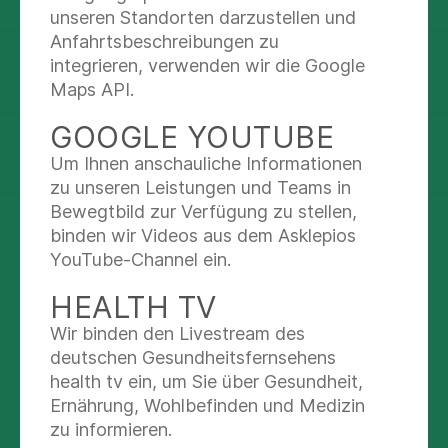
22043 Hamburg
unseren Standorten darzustellen und
Anfahrtsbeschreibungen zu
integrieren, verwenden wir die Google
Route planen
Maps API.
GOOGLE YOUTUBE
(0 40) 18 18-83 70 00
Um Ihnen anschauliche Informationen
zu unseren Leistungen und Teams in
Bewegtbild zur Verfügung zu stellen,
Nachricht schreiben
binden wir Videos aus dem Asklepios
YouTube-Channel ein.
HEALTH TV
UNSERE
Wir binden den Livestream des
VERANSTALTUNGEN
deutschen Gesundheitsfernsehens
health tv ein, um Sie über Gesundheit,
Ernährung, Wohlbefinden und Medizin
20
zu informieren.
Einladung zur Angehörigengruppe