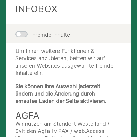
SPRECHEN SIE UNS AN
INFOBOX
Bettina London
Leitung
Fremde Inhalte
Nachricht schreiben
Um Ihnen weitere Funktionen &
Services anzubieten, betten wir auf
040 18 18 87-31 58
unseren Websites ausgewählte fremde
Inhalte ein.
040 18 18 87-36 75
Sie können Ihre Auswahl jederzeit
ändern und die Änderung durch
Sandra von Houwald
erneutes Laden der Seite aktivieren.
Krankenschwester
AGFA
Wir nutzen am Standort Westerland /
Nachricht schreiben
Sylt den Agfa IMPAX / web.Access