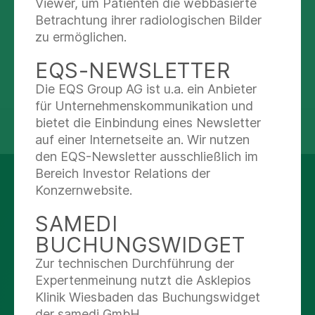
Viewer, um Patienten die webbasierte
040 18 18 87 31 58
Betrachtung ihrer radiologischen Bilder
040 18 18 87 36 75
zu ermöglichen.
EQS-NEWSLETTER
Die EQS Group AG ist u.a. ein Anbieter
für Unternehmenskommunikation und
bietet die Einbindung eines Newsletter
teilen
tweet
auf einer Internetseite an. Wir nutzen
den EQS-Newsletter ausschließlich im
Bereich Investor Relations der
AUF DEM LAUFENDEN
Konzernwebsite.
BLEIBEN
SAMEDI
BUCHUNGSWIDGET
Instagram
Zur technischen Durchführung der
Expertenmeinung nutzt die Asklepios
Facebook
Klinik Wiesbaden das Buchungswidget
der samedi GmbH.