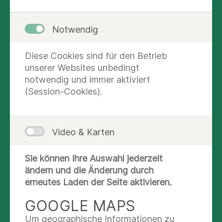
werden diese Kinder zur Diagnostik,
Beobachtung und ggf. Behandlung der Ursache
Notwendig
der Infektion stationär aufgenommen. Sobald
eine mindestens 12-24 stündige Fieberfreiheit
(ohne Fiebersenkung) besteht, erfolgt die
Diese Cookies sind für den Betrieb
Entlassung unter Mitgabe eines krampflösenden
unserer Websites unbedingt
Medikamentes. Eine EEG-Untersuchung ist nur
notwendig und immer aktiviert
bei Komplikationen des Anfalls wie Einseitigkeit
(Session-Cookies).
oder sehr langer Dauer des Anfalls oder
mehreren Anfällen während des stationären
Aufenthaltes erforderlich und wird meist erst
Video & Karten
nach der Entlassung durchgeführt. Sehr selten
muß eine dauerhafte Medikamentenbehandlung
Sie können Ihre Auswahl jederzeit
begonnen werden.
ändern und die Änderung durch
erneutes Laden der Seite aktivieren.
Seltener als ein Fieberkrampf ist ein Anfall ohne
fieberhafte Begleiterkrankung. In diesem Fall ist
GOOGLE MAPS
eine umfangreichere stationäre oder ambulante
Um geographische Informationen zu
Untersuchung erforderlich, die immer ein EEG