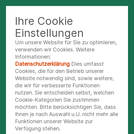
Ihre Cookie
KLINIK NORD - HEIDBERG
Einstellungen
Um unsere Website für Sie zu optimieren,
Krampfanfälle und
verwenden wir Cookies. Weitere
Informationen:
Epilepsien
Datenschutzerklärung
Dies umfasst
Cookies, die für den Betrieb unserer
Website notwendig sind, sowie weitere,
Krampfanfälle sind ein häufiges Phänomen im
die wir für verbesserte Funktionen
Kindesalter. Ca. 3-5% aller Kinder erleben bis
nutzen. Sie entscheiden selbst, welchen
zum 6.Lebensjahr einen Fieberkrampf, ca. 5 von
Cookie-Kategorien Sie zustimmen
1000 Kindern einen Krampfanfall ohne Fieber.
möchten. Bitte berücksichtigen Sie, dass
Ihnen je nach Auswahl u.U. nicht mehr alle
Fieberkrämpfe
sind Krampfanfälle, die im
Funktionen unserer Website zur
Rahmen, häufig zu Anfang, eines
Verfügung stehen.
hochfieberhaften Infektes auftreten. Meist