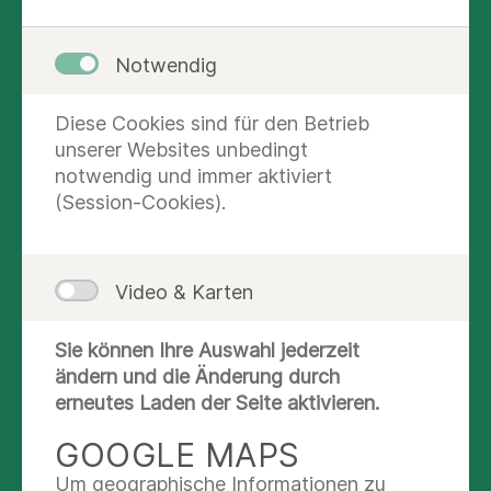
beziehen die Spezialisten der anderen
Fachabteilungen im Hause in Ihre Behandlung
Notwendig
ein.
Ein großes Anliegen unserer Abteilung ist die
Diese Cookies sind für den Betrieb
Vermeidung von Frühgeburtlichkeit als Folge von
unserer Websites unbedingt
vorzeitigen Wehen oder Verkürzung des
notwendig und immer aktiviert
Gebärmutterhalses. Dafür setzen wir bei Bedarf
(Session-Cookies).
nebenwirkungsarme wehenhemmende
Medikamente ein. In manchen Fällen ist ein
stationärer Aufenthalt zum Stressabbau sinnvoll.
Video & Karten
Falls Ihr Kind sich zu groß oder zu klein
Sie können Ihre Auswahl jederzeit
entwickelt, bieten wir Ihnen Ultraschall und
ändern und die Änderung durch
Dopplerkontrollen in Absprache mit Ihrer
erneutes Laden der Seite aktivieren.
Frauenarztpraxis an. Ebenso stehen wir Ihnen bei
Fragen zum Geburtsmodus bei besonderen
GOOGLE MAPS
Plazentalokalisationen („Plazenta praevia“: dem
Um geographische Informationen zu
Muttermund vorliegende Plazenta) zur