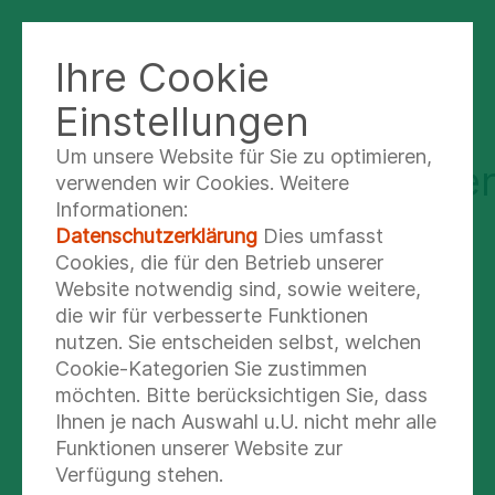
Ihre Cookie
KLINIK NORD - HEIDBERG
Einstellungen
Um unsere Website für Sie zu optimieren,
Risikoschwangerschafte
verwenden wir Cookies. Weitere
Informationen:
Datenschutzerklärung
Dies umfasst
Manchmal verkomplizieren mütterliche
Cookies, die für den Betrieb unserer
Erkrankungen die Schwangerschaft. Hier sind
Website notwendig sind, sowie weitere,
z.B. die Zuckererkrankung, hoher Blutdruck oder
die wir für verbesserte Funktionen
vorbestehende Gerinnungsstörungen zu nennen.
nutzen. Sie entscheiden selbst, welchen
Cookie-Kategorien Sie zustimmen
Ebenso können neurologische oder internistische
möchten. Bitte berücksichtigen Sie, dass
Grunderkrankungen bei den Frauen vorhanden
Ihnen je nach Auswahl u.U. nicht mehr alle
sein.
Funktionen unserer Website zur
Verfügung stehen.
In diesen Fällen beraten wir Sie umfassend und