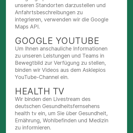
unseren Standorten darzustellen und
Verfügung.
Anfahrtsbeschreibungen zu
Sollten vorgeburtlich kindliche Fehlbildungen bei
integrieren, verwenden wir die Google
Ihrem Kind diagnostiziert worden sein, steht
Maps API.
Ihnen neben den beratenden Frauenärztinnen
GOOGLE YOUTUBE
unsere große Kinderklinik mit Kinderchirurgen zur
Seite.
Um Ihnen anschauliche Informationen
zu unseren Leistungen und Teams in
Bewegtbild zur Verfügung zu stellen,
WEITERFÜHRENDE
binden wir Videos aus dem Asklepios
INFORMATIONEN
YouTube-Channel ein.
HEALTH TV
Neonatologie
Wir binden den Livestream des
deutschen Gesundheitsfernsehens
Kinderchirurgie
health tv ein, um Sie über Gesundheit,
Ernährung, Wohlbefinden und Medizin
zu informieren.