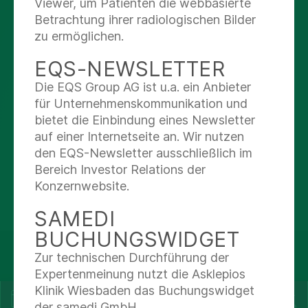
AUF DEM LAUFENDEN
Viewer, um Patienten die webbasierte
Betrachtung ihrer radiologischen Bilder
BLEIBEN
zu ermöglichen.
EQS-NEWSLETTER
Instagram
Die EQS Group AG ist u.a. ein Anbieter
für Unternehmenskommunikation und
Facebook
bietet die Einbindung eines Newsletter
auf einer Internetseite an. Wir nutzen
X
den EQS-Newsletter ausschließlich im
Bereich Investor Relations der
Youtube
Konzernwebsite.
SAMEDI
BUCHUNGSWIDGET
© Asklepios Kliniken GmbH & Co. KGaA 2026
Zur technischen Durchführung der
Expertenmeinung nutzt die Asklepios
Klinik Wiesbaden das Buchungswidget
Termin
Corona-
Expertenfinder
der samedi GmbH.
vereinbaren
Hinweise