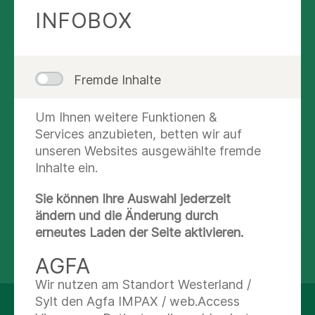
SPRECHEN SIE UNS AN
INFOBOX
Anmeldung zur Geburt
Anmeldung & Auskunft
Fremde Inhalte
Nachricht schreiben
Um Ihnen weitere Funktionen &
Services anzubieten, betten wir auf
(0 40) 18 18-87 34 58
unseren Websites ausgewählte fremde
(0 40) 18 18-87 30 99
Inhalte ein.
Sie können Ihre Auswahl jederzeit
ändern und die Änderung durch
erneutes Laden der Seite aktivieren.
teilen
tweet
AGFA
Wir nutzen am Standort Westerland /
Sylt den Agfa IMPAX / web.Access