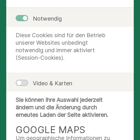
Notwendig
Diese Cookies sind für den Betrieb
unserer Websites unbedingt
notwendig und immer aktiviert
(Session-Cookies).
Wenn Sie Fragen haben oder sich für einen Kurs
anmelden möchten, wenden Sie sich gern an
Video & Karten
unser Team oder direkt an die jeweilige
Kursleitung.
Sie können Ihre Auswahl jederzeit
ändern und die Änderung durch
KURSE VOR DER GEBURT
erneutes Laden der Seite aktivieren.
GOOGLE MAPS
Informationsabend für werdende
Um geographische Informationen zu