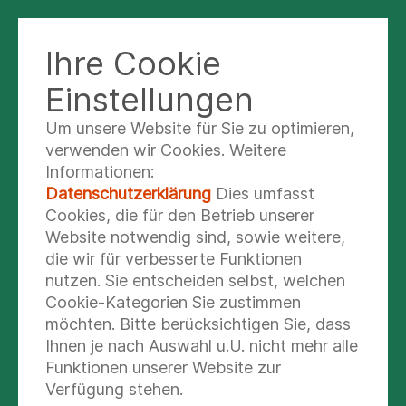
Ihre Cookie
KLINIK NORD - HEIDBERG
Einstellungen
Um unsere Website für Sie zu optimieren,
Elternzentrum
verwenden wir Cookies. Weitere
Informationen:
Rückenwind
Datenschutzerklärung
Dies umfasst
Cookies, die für den Betrieb unserer
In unserem Elternzentrum Rückenwind
Website notwendig sind, sowie weitere,
bieten wir Ihnen in der Asklepios Klinik
die wir für verbesserte Funktionen
Nord zahlreiche Kurse rund um das
nutzen. Sie entscheiden selbst, welchen
Familienleben an. Eine Übersicht über das
Cookie-Kategorien Sie zustimmen
möchten. Bitte berücksichtigen Sie, dass
aktuelle Programm finden Sie auf dieser
Ihnen je nach Auswahl u.U. nicht mehr alle
Seite.
Funktionen unserer Website zur
Verfügung stehen.