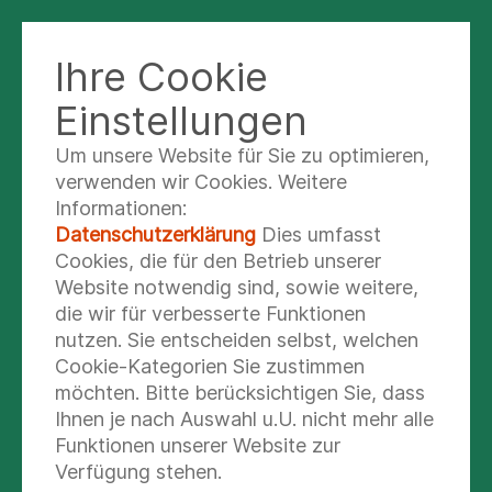
Ihre Cookie
KLINIK NORD - HEIDBERG
Einstellungen
Um unsere Website für Sie zu optimieren,
Operationen des
verwenden wir Cookies. Weitere
Informationen:
Grünen Stars
Datenschutzerklärung
Dies umfasst
(Glaukom)
Cookies, die für den Betrieb unserer
Website notwendig sind, sowie weitere,
die wir für verbesserte Funktionen
Wir führen alle etablierten Operationen
nutzen. Sie entscheiden selbst, welchen
des grünen Stars durch. Hierzu gehören
Cookie-Kategorien Sie zustimmen
insbesondere:
möchten. Bitte berücksichtigen Sie, dass
Ihnen je nach Auswahl u.U. nicht mehr alle
Funktionen unserer Website zur
Verfügung stehen.