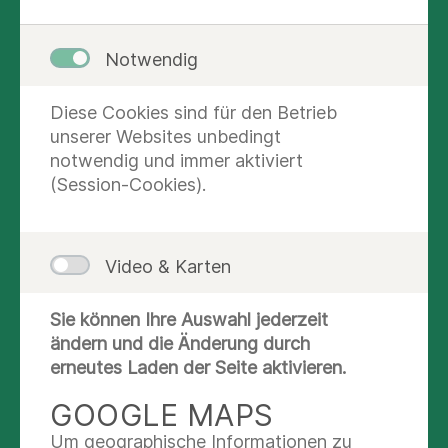
vielfach auf der engen Zusammenarbeit der
verschiedenen diagnostischen und
Notwendig
therapeutischen Fachbereiche. Das
Behandlungskonzept wird in der
Diese Cookies sind für den Betrieb
interdisziplinären Konferenz von ausgewiesenen
unserer Websites unbedingt
Experten ihres Faches im Konsens und auf Basis
notwendig und immer aktiviert
der geltenden Behandlungspfade festgelegt.
(Session-Cookies).
Die operative Tumortherapie hat als Zielsetzung
die radikale Entfernung des Tumors mit
entsprechendem Sicherheitsabstand
Video & Karten
einschließlich der regionären Lymphknoten.
Sie können Ihre Auswahl jederzeit
Unsere Schwerpunkte in der Tumorchirurgie:
ändern und die Änderung durch
Speiseröhrenkrebs
erneutes Laden der Seite aktivieren.
Magenkrebs
GOOGLE MAPS
Bauchspeicheldrüsenkrebs
Um geographische Informationen zu