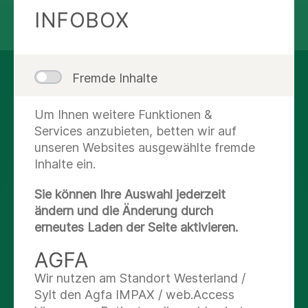
INFOBOX
teilen
tweet
Fremde Inhalte
AUF DEM LAUFENDEN
BLEIBEN
Um Ihnen weitere Funktionen &
Services anzubieten, betten wir auf
unseren Websites ausgewählte fremde
Instagram
Inhalte ein.
Facebook
Sie können Ihre Auswahl jederzeit
ändern und die Änderung durch
X
erneutes Laden der Seite aktivieren.
AGFA
Youtube
Wir nutzen am Standort Westerland /
Sylt den Agfa IMPAX / web.Access