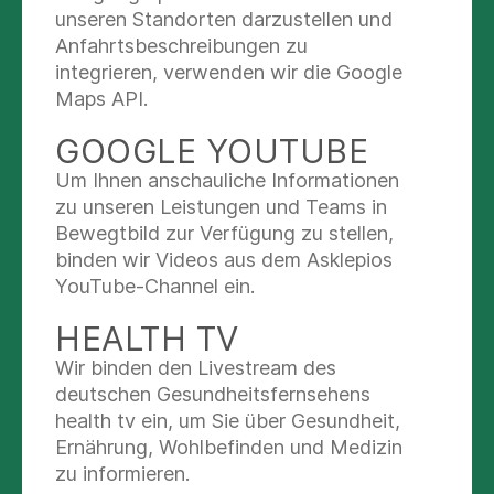
Darmkrebs
unseren Standorten darzustellen und
Anfahrtsbeschreibungen zu
Resektion von Metastasen in der Leber
integrieren, verwenden wir die Google
Multiviszerale Resektionen bei Tumoren
Maps API.
des kleinen Beckens in Kooperation mit der
Urologie und Gynäkologie
GOOGLE YOUTUBE
Weichteiltumore (Sarkome)
Um Ihnen anschauliche Informationen
zu unseren Leistungen und Teams in
Bewegtbild zur Verfügung zu stellen,
Lea Düsenberg
binden wir Videos aus dem Asklepios
Chefarztsekretariat
YouTube-Channel ein.
HEALTH TV
Nachricht schreiben
Wir binden den Livestream des
+49 40 181887-3667
deutschen Gesundheitsfernsehens
health tv ein, um Sie über Gesundheit,
Ernährung, Wohlbefinden und Medizin
zu informieren.