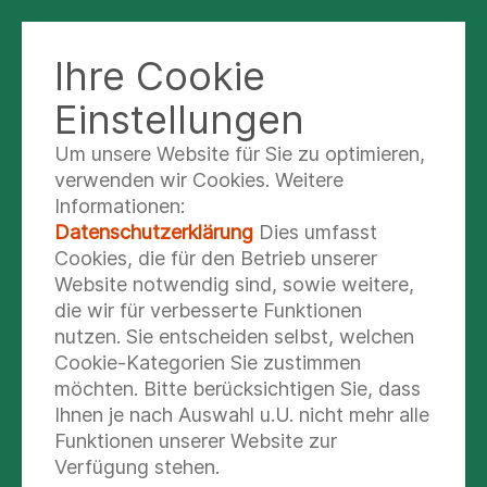
Ihre Cookie
KLINIK NORD - HEIDBERG
Einstellungen
Um unsere Website für Sie zu optimieren,
Onkologische
verwenden wir Cookies. Weitere
Informationen:
Tumorchirurgie
Datenschutzerklärung
Dies umfasst
Cookies, die für den Betrieb unserer
Website notwendig sind, sowie weitere,
die wir für verbesserte Funktionen
nutzen. Sie entscheiden selbst, welchen
Als tragende Säulen der onkologischen Therapie
Cookie-Kategorien Sie zustimmen
haben sich die chirurgische und medizinische
möchten. Bitte berücksichtigen Sie, dass
Onkologie sowie die Strahlentherapie etabliert.
Ihnen je nach Auswahl u.U. nicht mehr alle
Erst hierdurch kann eine differenzierte,
Funktionen unserer Website zur
maßgeschneiderte onkologische Therapie
Verfügung stehen.
gewährleistet werden. Die Fortschritte beruhen