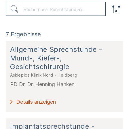
Klinik / MVZ
7 Ergebnisse
Allgemeine Sprechstunde -
Mund-, Kiefer-,
Fachabteilung / Praxis
Gesichtschirurgie
Asklepios Klinik Nord - Heidberg
PD Dr. Dr. Henning Hanken
Welche Leistung benötigen Sie?
Details anzeigen
Implantatsprechstunde -