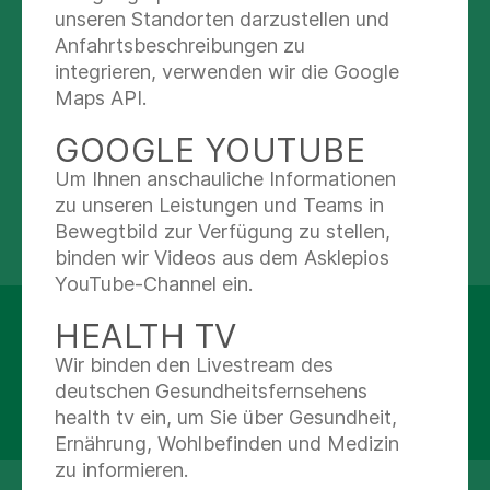
Nachricht schreiben
unseren Standorten darzustellen und
040-181887-3458
Anfahrtsbeschreibungen zu
integrieren, verwenden wir die Google
Maps API.
Abteilungen
GOOGLE YOUTUBE
Geburtshilfe und Perinatalmedizin
Um Ihnen anschauliche Informationen
zu unseren Leistungen und Teams in
Bewegtbild zur Verfügung zu stellen,
binden wir Videos aus dem Asklepios
YouTube-Channel ein.
Asklepios Klinik Nord - Heidberg
HEALTH TV
Tangstedter Landstraße 400
Wir binden den Livestream des
22417 Hamburg
deutschen Gesundheitsfernsehens
health tv ein, um Sie über Gesundheit,
Details anzeigen
Ernährung, Wohlbefinden und Medizin
zu informieren.