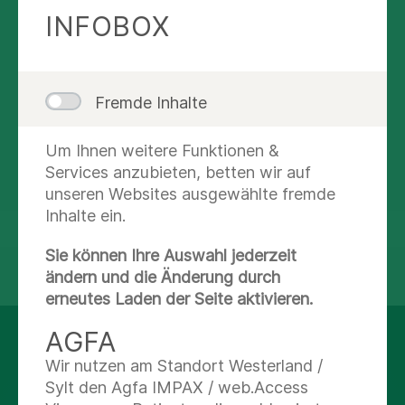
(0 40) 18 18-87 0
INFOBOX
Nachricht schreiben
Fremde Inhalte
Abteilungsübersicht
Um Ihnen weitere Funktionen &
Route planen
Services anzubieten, betten wir auf
unseren Websites ausgewählte fremde
Inhalte ein.
Sie können Ihre Auswahl jederzeit
teilen
tweet
ändern und die Änderung durch
erneutes Laden der Seite aktivieren.
AGFA
AUF DEM LAUFENDEN
Wir nutzen am Standort Westerland /
BLEIBEN
Sylt den Agfa IMPAX / web.Access