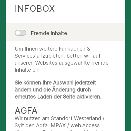
INFOBOX
Fremde Inhalte
Um Ihnen weitere Funktionen &
Alt-Bundespräsident Wulff (2.v.rechts), links
Services anzubieten, betten wir auf
daneben Prof. Asghari, mit Schüler:innen und
unseren Websites ausgewählte fremde
Pflege-Azubis u.a. beim Klinik-Rundgang in der
Inhalte ein.
Asklepios Klinik Schildautal © Asklepios
Mit dabei:
CDU-Bundestagsabgeordneter Prof. Dr. Reza
Sie können Ihre Auswahl jederzeit
Asghari, Seesens 2. stellvertretender Bürgermeister
ändern und die Änderung durch
Jürgen Nitsche sowie unter anderem
Daniel Beyer,
erneutes Laden der Seite aktivieren.
Schulleiter und Vertreter der Oberschule Seesen
, die
Mitveranstalter des Gesprächs war. Anschließend war
AGFA
Wulff zu Gast bei der CDU in Seesen.
Wir nutzen am Standort Westerland /
Wie kann ein demokratischer Zusammenhalt in Europa
Sylt den Agfa IMPAX / web.Access
gestärkt werden? Welche Bedeutung haben Frieden,