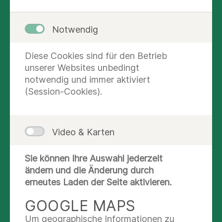
Oberschule Seesen sowie mit angehenden
Pflegekräften, Auszubildenden des
Notwendig
Asklepios Bildungszentrums Harz über
zentrale gesellschaftliche Zukunftsfragen.
Diese Cookies sind für den Betrieb
Im Mittelpunkt standen Themen wie
unserer Websites unbedingt
Frieden, Europa, Demokratie und
notwendig und immer aktiviert
gesellschaftlicher Zusammenhalt. Zuvor
(Session-Cookies).
hatte sich der Alt-Bundespräsident
während eines Klinikrundgangs über die
Zentrale Notaufnahme, Stroke Unit, das
Video & Karten
Herzkatheterlabor sowie die
Neurologische Frührehabilitation
Sie können Ihre Auswahl jederzeit
informiert. Er erhielt Einblicke in die
ändern und die Änderung durch
medizinische und pflegerische Versorgung
erneutes Laden der Seite aktivieren.
der Patientinnen und Patienten bei
Asklepios.
GOOGLE MAPS
Um geographische Informationen zu