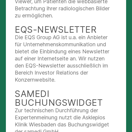
Viewer, um Patienten die webbasierte
Verantwortung und gegenseitiges Verständnis in einer
Betrachtung ihrer radiologischen Bilder
zunehmend globalisierten Welt? Welche Rolle spielen
zu ermöglichen.
junge Menschen für die Zukunft Europas – gemeinsam mit
den jungen Teilnehmerinnen und Teilnehmern sprach das
EQS-NEWSLETTER
ehemalige Staatsoberhaupt über diese Themen und
Die EQS Group AG ist u.a. ein Anbieter
beantwortete zahlreiche Fragen der interessierten
für Unternehmenskommunikation und
Schülerschaft. Dabei wurden auch persönliche
bietet die Einbindung eines Newsletter
Zukunftsfragen sowie Sorgen der Schüler:innen und
auf einer Internetseite an. Wir nutzen
angehenden Pflegekräfte erörtert.
den EQS-Newsletter ausschließlich im
Prof. Dr. Reza Asghari berichtete zuvor von seinem Leben
:
Bereich Investor Relations der
Der Wirtschaftswissenschaftler, Hochschulprofessor und
Konzernwebsite.
Politiker (CDU), ist Mitglied des Deutschen Bundestages
für den Wahlkreis Salzgitter-Wolfenbüttel. Der im Iran
SAMEDI
geborene Asghari wurde einst während der Islamischen
BUCHUNGSWIDGET
Revolution als politischer Gefangener inhaftiert und kam
Zur technischen Durchführung der
als politischer Flüchtling nach Deutschland. Seine
Expertenmeinung nutzt die Asklepios
Lebensgeschichte, die ihn vom Flüchtling in den
Klinik Wiesbaden das Buchungswidget
Bundestag führte, fand große mediale Aufmerksamkeit.
der samedi GmbH.
„Ich freue mich, dass Sie uns helfen, damit wir unser