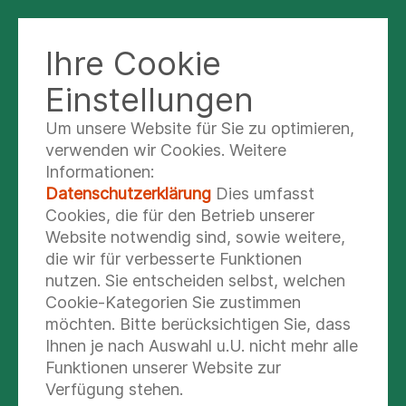
Ihre Cookie
Einstellungen
Um unsere Website für Sie zu optimieren,
Alt-Bundespräsident
verwenden wir Cookies. Weitere
Wulff diskutierte mit
Informationen:
Datenschutzerklärung
Dies umfasst
Schüler:innen und
Cookies, die für den Betrieb unserer
Website notwendig sind, sowie weitere,
Pflege-Auszubildenden
die wir für verbesserte Funktionen
nutzen. Sie entscheiden selbst, welchen
Hoher Besuch bei Asklepios: Der frühere
Cookie-Kategorien Sie zustimmen
Bundespräsident Christian Wulff besuchte
möchten. Bitte berücksichtigen Sie, dass
Ihnen je nach Auswahl u.U. nicht mehr alle
die Asklepios Klinik Schildautal und
Funktionen unserer Website zur
diskutierte dort rund zwei Stunden lang
Verfügung stehen.
mit Schülerinnen und Schülern der