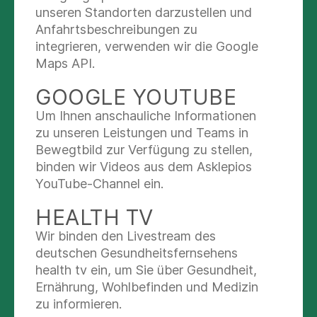
unseren Standorten darzustellen und
29. Mai. 2026
Anfahrtsbeschreibungen zu
Seesen
Ralf Nehmzow, Pressesprecher
integrieren, verwenden wir die Google
Maps API.
ALT-BUNDESPRÄSIDENT
GOOGLE YOUTUBE
WULFF: "DIE GESPRÄCHE
Um Ihnen anschauliche Informationen
BESTÄTIGTEN EINMAL
zu unseren Leistungen und Teams in
Bewegtbild zur Verfügung zu stellen,
MEHR, WIE ENGAGIERT
binden wir Videos aus dem Asklepios
UND INTERESSIERT DIE
YouTube-Channel ein.
JUNGE GENERATION IST.
HEALTH TV
DAS MACHT MUT FÜR DIE
Wir binden den Livestream des
ZUKUNFT UNSERES
deutschen Gesundheitsfernsehens
LANDES UND EUROPAS.“
health tv ein, um Sie über Gesundheit,
Ernährung, Wohlbefinden und Medizin
zu informieren.