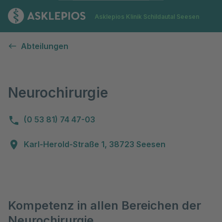
Zur Startseite
Asklepios Klinik Schildautal Seesen
Neurochirurgie
Abteilungen
Neurochirurgie
(0 53 81) 74 47-03
Karl-Herold-Straße 1, 38723 Seesen
Kompetenz in allen Bereichen der
Neurochirurgie