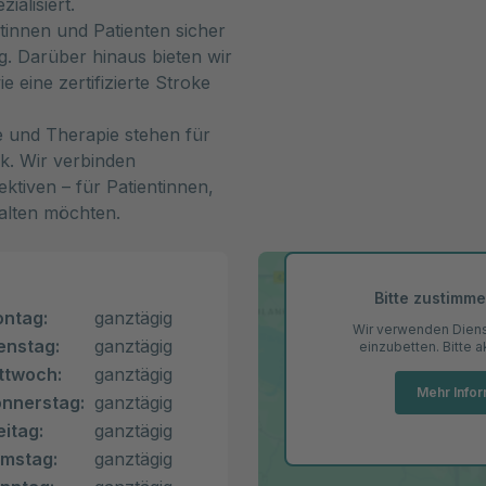
ialisiert.
ntinnen und Patienten sicher
. Darüber hinaus bieten wir
 eine zertifizierte Stroke
e und Therapie stehen für
k. Wir verbinden
ktiven – für Patientinnen,
stalten möchten.
Bitte zustimm
ntag:
ganztägig
Wir verwenden Dienst
enstag:
ganztägig
einzubetten. Bitte 
ttwoch:
ganztägig
Mehr Info
nnerstag:
ganztägig
eitag:
ganztägig
mstag:
ganztägig