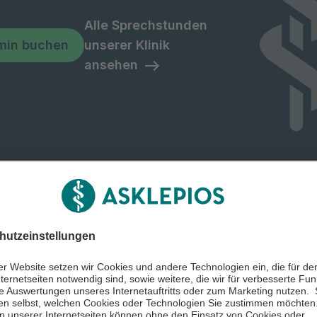
Alle Sprechstunden
min buchen
unserer Klinik
ansehen
 Sie?