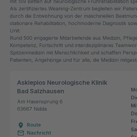
mit 159 Betten auf neurologische Frührehabilitation spez
Als zertifiziertes Weaning-Zentrum begleiten wir Patie
durch die Entwöhnung von der maschinellen Beatmung
stationäre Rehabilitation, hochmoderne Diagnostik sowie
Unit.
Rund 500 engagierte Mitarbeitende aus Medizin, Pfleg
Kompetenz, Fortschritt und interdisziplinäres Teamwor
Spitzenmedizin mit Menschlichkeit und schaffen Perspe
Patienten, Angehörige und für alle, die Medizin mitge
Asklepios Neurologische Klinik
Mo
Bad Salzhausen
Di
Am Hasensprung 6

Mi
63667 Nidda
Do
Fr
Route
Sa
Nachricht