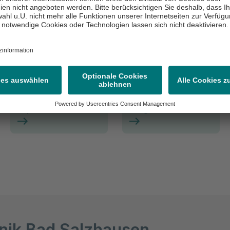
Kopf & Hals
Lunge
inik Bad Salzhausen