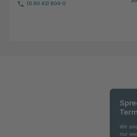
So
(0 60 43) 804-0
Spre
Term
Wir sin
nur wen