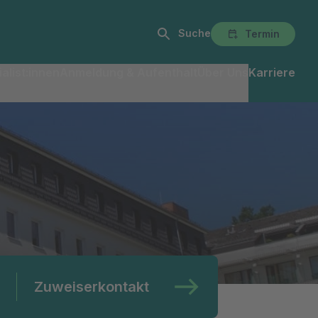
Suche
Termin
alist:innen
Anmeldung & Aufenthalt
Über Uns
Karriere
Zuweiserkontakt