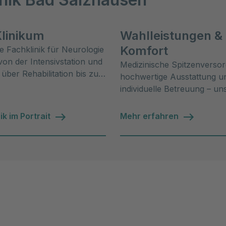
linikum
Wahlleistungen &
Komfort
ne Fachklinik für Neurologie
von der Intensivstation und
Medizinische Spitzenverso
 über Rehabilitation bis zur
hochwertige Ausstattung u
 Behandlung eine
individuelle Betreuung – u
e B
und Komfortleistungen.
ik im Portrait
Mehr erfahren