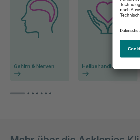
Gehirn & Nerven
Heilbehandlungen
Mehr über die Asklepios Kl