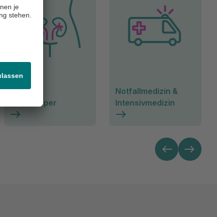
Nieren &
Notfallmedizin &
Unterkörper
Intensivmedizin