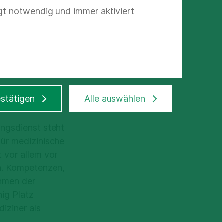
D)
gt notwendig und immer aktiviert
stätigen
Alle auswählen
ungsdienst steht
für medizinische
 vor allem vor
n. Kompetenzen,
hmen der
ig Platz
iziner als