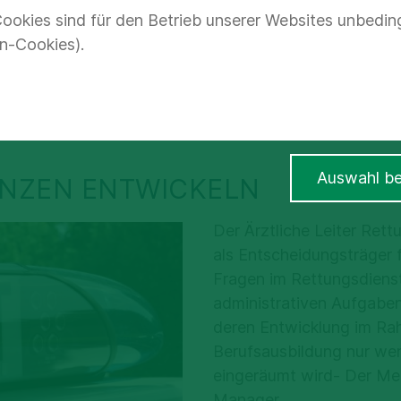
ungsdienst (ÄLR
ookies sind für den Betrieb unserer Websites unbedin
n-Cookies).
als Manager
Auswahl be
NZEN ENTWICKELN
Der Ärztliche Leiter Rett
als Entscheidungsträger 
Fragen im Rettungsdienst
administrativen Aufgabe
deren Entwicklung im Ra
Berufsausbildung nur wen
eingeräumt wird- Der Med
Manager.