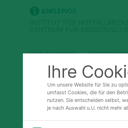
INSTITUT FÜR NOTFALLMEDIZI
ZENTRUM FÜR MEDIZINISCHE
Unser Kursangebot
Fachinformation
Ihre Cooki
Asklepios Institut für Notfallmedizin (IfN) Zentrum für medizinische Simulation
Kursan
Um unsere Website für Sie zu opt
umfasst Cookies, die für den Betr
nutzen. Sie entscheiden selbst, w
je nach Auswahl u.U. nicht mehr a
Ärztl