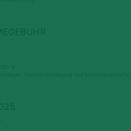
 Arbeitsschutz
MEGEBÜHR
500,- €
unterlagen, Seminarverpflegung und Abendveranstaltun
025
5