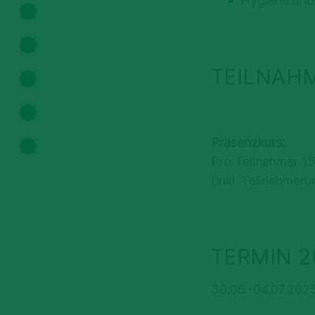
Hygiene und
Teilnahmegebühr
Termine
TEILNAH
Online Anmeldung
Kontakt
Präsenzkurs:
Pro Teilnehmer 1
Weiterführende Informationen
(inkl. Teilnehmer
TERMIN 2
30.06.-04.07.202