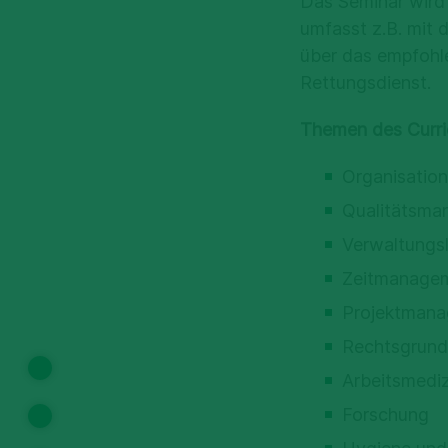
Das Seminar wird
umfasst z.B. mit 
über das empfohl
Rettungsdienst.
Themen des Curric
Organisation 
Qualitätsma
Verwaltungsl
Zeitmanage
Projektman
Rechtsgrund
Arbeitsmediz
Übersicht
Forschung
Kursinhalt