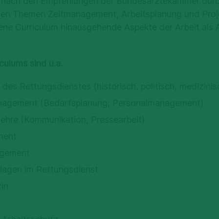
 nach den Empfehlungen der Bundesärztekammer durc
den
Themen Zeitmanagement, Arbeitsplanung und Pr
ene Curriculum
hinausgehende Aspekte der Arbeit als Är
ulums sind u.a.
des Rettungsdienstes (historisch, politisch, medizinisc
nagement (Bedarfsplanung, Personalmanagement)
ehre (Kommunikation, Pressearbeit)
ment
agement
lagen im Rettungsdienst
in