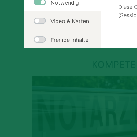
Notwendig
Rett
Diese C
(Sessio
Video & Karten
Der Mediziner 
Fremde Inhalte
KOMPETE