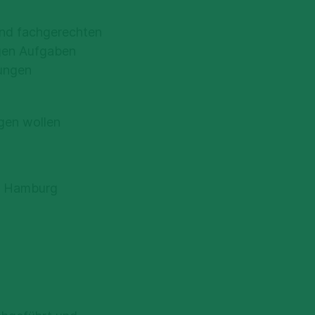
und fachgerechten
igen Aufgaben
lungen
gen wollen
er Hamburg