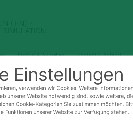
N (IFN) -
 SIMULATION
en
Institut & Aktuelles
Kontakt & Anfahrt
e Einstellungen
gebote Übersicht
Ärztliche Fort- und Weiterbildung
imieren, verwenden wir Cookies. Weitere Informatione
ieb unserer Website notwendig sind, sowie weitere, di
elchen Cookie-Kategorien Sie zustimmen möchten. Bitt
lle Funktionen unserer Website zur Verfügung stehen.
iche/r Leiter/in