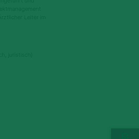
hgeführt und
ojektmanagement
ztlicher Leiter im
h, juristisch)