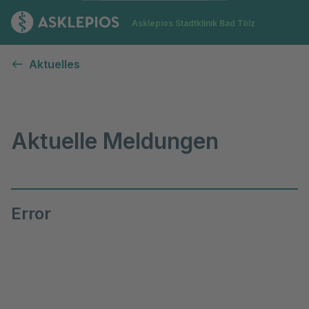
Zur Startseite
Asklepios Stadtklinik Bad Tölz
Aktuelle Meldungen
Aktuelles
Aktuelle Meldungen
Error