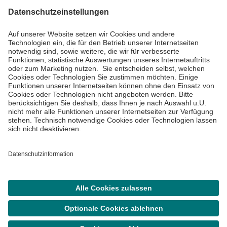
Informiert bleiben
Impressum
Datenschutzinformationen
Cookie Einstellungen
©
Asklepios Kliniken GmbH & Co. KGaA 2026