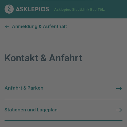
Zur Startseite
Asklepios Stadtklinik Bad Tölz
Kontakt & Anfahrt
Anmeldung & Aufenthalt
Kontakt & Anfahrt
Anfahrt & Parken
Stationen und Lageplan