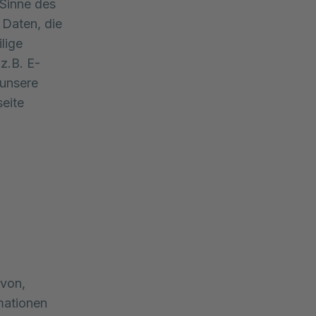
 Sinne des
 Daten, die
lige
z.B. E-
 unsere
eite
avon,
mationen