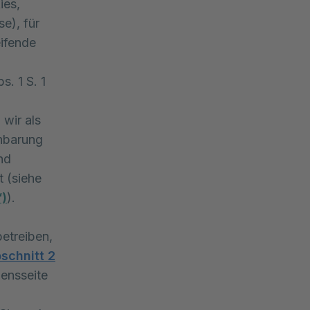
ies,
e), für
ifende
s. 1 S. 1
wir als
nbarung
nd
t (siehe
“)
).
betreiben,
schnitt 2
mensseite