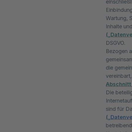
einschließ
Einbindung
Wartung, 
Inhalte u
(„Datenve
DSGVO.
Bezogen au
gemeinsam
die gemein
vereinbart
Abschnitt
Die betei
Internetauf
sind für 
(„Datenve
betreiben