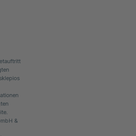
tauftritt
gten
sklepios
mationen
gten
ite.
 GmbH &