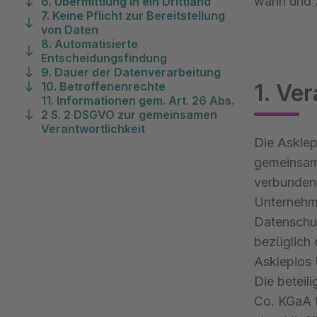
wann und 
6. Übermittlung in ein Drittland
7. Keine Pflicht zur Bereitstellung
von Daten
8. Automatisierte
Entscheidungsfindung
9. Dauer der Datenverarbeitung
10. Betroffenenrechte
1. Ve
11. Informationen gem. Art. 26 Abs.
2 S. 2 DSGVO zur gemeinsamen
Verantwortlichkeit
Die Asklep
gemeinsam 
verbundene
Unternehm
Datenschu
bezüglich 
Asklepios 
Die beteil
Co. KGaA f