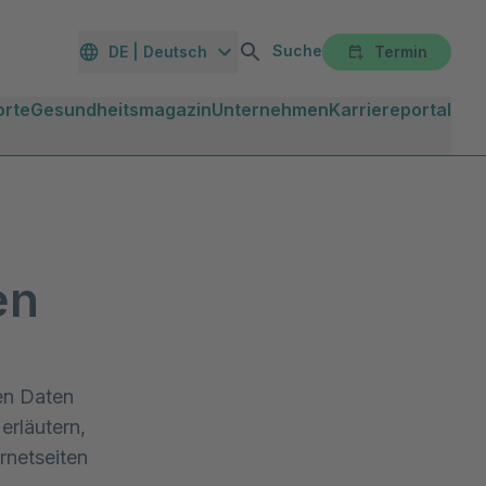
Suche
DE | Deutsch
Termin
orte
Gesundheitsmagazin
Unternehmen
Karriereportal
en
hen Daten
erläutern,
rnetseiten