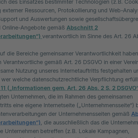
lich des Einsatzes bestimmter Technologien (z.B. Cook
 externer Ressourcen, Protokollierung und Web-Analys
Support und Auswertungen sowie gesellschaftsübergre
nd Online-Angebote gemäß
Abschnitt 2
rarbeitungen“)
verantwortlich im Sinne des Art. 26 Ab
f die Bereiche gemeinsamer Verantwortlichkeit haben 
 Verantwortliche gemäß Art. 26 DSGVO in einer Verei
same Nutzung unseres Internetauftritts festgehalten u
, wer welche datenschutzrechtliche Verpflichtung erfüll
 11 („Informationen gem. Art. 26 Abs. 2 S. 2 DSGVO
ligten Unternehmen, die im Rahmen des gemeinsamen
tritts eine eigene Internetseite („Unternehmensseite“) 
Datenverarbeitungen der Unternehmensseiten gemäß
Ab
rarbeitungen“)
, die ausschließlich das die Unterneh
de Unternehmen betreffen (z.B. Lokale Kampagnen,