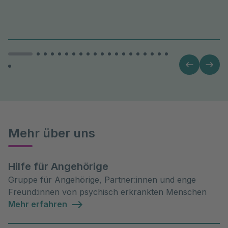
Medikamente/Tablettensucht)
Station 22 - Psychische Erkrankungen im höheren
Lebensalter, Depressionen und Migration
Station 26/27 - Geschlossene Akutpsychiatrie
Mehr über uns
Hilfe für Angehörige
Gruppe für Angehörige, Partner:innen und enge
Freund:innen von psychisch erkrankten Menschen
Mehr erfahren