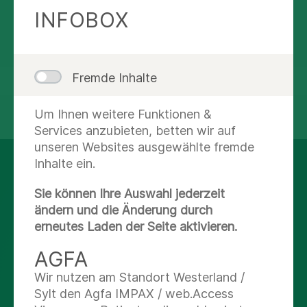
INFOBOX
Route planen
Fremde Inhalte
Um Ihnen weitere Funktionen &
teilen
tweet
Services anzubieten, betten wir auf
unseren Websites ausgewählte fremde
Inhalte ein.
AUF DEM LAUFENDEN
BLEIBEN
Sie können Ihre Auswahl jederzeit
ändern und die Änderung durch
erneutes Laden der Seite aktivieren.
Facebook
AGFA
Wir nutzen am Standort Westerland /
X
Sylt den Agfa IMPAX / web.Access