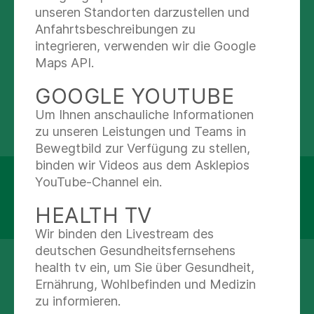
unseren Standorten darzustellen und
Anfahrtsbeschreibungen zu
Abteilungen
integrieren, verwenden wir die Google
Maps API.
Psychiatrische Tagesklinik im ZSG Bahrenfeld
GOOGLE YOUTUBE
Um Ihnen anschauliche Informationen
zu unseren Leistungen und Teams in
Bewegtbild zur Verfügung zu stellen,
binden wir Videos aus dem Asklepios
Asklepios Westklinikum Hamburg
YouTube-Channel ein.
Suurheid 20
HEALTH TV
22559 Hamburg
Wir binden den Livestream des
deutschen Gesundheitsfernsehens
health tv ein, um Sie über Gesundheit,
(0 40) 81 91-0
Ernährung, Wohlbefinden und Medizin
zu informieren.
Nachricht schreiben