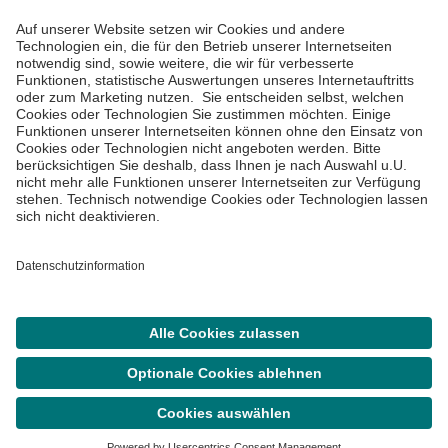
Informiert bleiben
Impressum
Datenschutzinformationen
Cookie Einstellungen
©
Asklepios Kliniken GmbH & Co. KGaA 2026
Suche
Termin
Menü