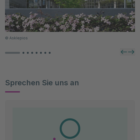
Diesen Weg verstehen wir als gemeinsamen Prozess.
Zusammen mit Ihnen widmen wir uns den für Ihre
Erkrankung und deren Ursachen wichtigen Fragen:
Was macht mich krank?
Wer bin ich, was macht mich aus, wo im Leben
©
Asklepios
stehe ich?
Wo liegen meine Stärken und Schwächen?
Was kann ich dafür tun, um wieder ins
Gleichgewicht zu kommen?
Sprechen Sie uns an