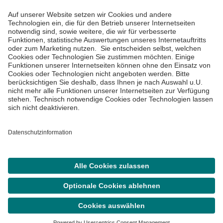
Informiert bleiben
Impressum
Datenschutzinformationen
Cookie Einstellungen
©
Asklepios Kliniken GmbH & Co. KGaA 2026
Suche
Termin
Menü