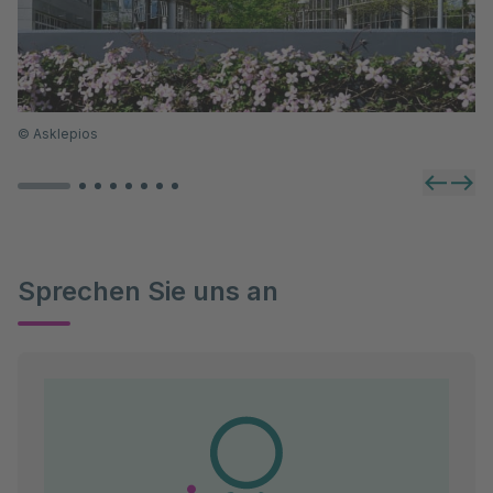
Diesen Weg verstehen wir als gemeinsamen Prozess.
Zusammen mit Ihnen widmen wir uns den für Ihre
Erkrankung und deren Ursachen wichtigen Fragen:
Was macht mich krank?
Wer bin ich, was macht mich aus, wo im Leben
©
Asklepios
stehe ich?
Wo liegen meine Stärken und Schwächen?
Was kann ich dafür tun, um wieder ins
Gleichgewicht zu kommen?
Sprechen Sie uns an