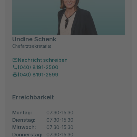
Beziehungsgestaltungen unmittelbar erfahrbar. Auch
hier ist das Ziel die Erkenntnis der inneren und
äußeren Abläufe des Patienten/der Patientin, die zu
der Symptom- und auch Problementwicklung
beigetragen haben, um diese im nächsten Schritt
Undine Schenk
abzubauen und so nachhaltig zu verändern, dass eine
dauerhafte Verbesserung der Lebensqualität erreicht
Chefarztsekretariat
wird.
Nachricht schreiben
Die multimodale Therapie (multimodal = auf vielfältige
(040) 8191-2500
Art und Weise) ermöglicht nicht nur ein Verstehen,
(040) 8191-2599
sondern auch ein Erleben, damit die Veränderungen
nicht nur rational, sondern auch im Erleben erfolgen.
Exposition, Kompetenztraining
Erreichbarkeit
Dadurch unsere Exposition führen wir unseren
Patient:innen vor Augen, dass die Angst unbegründet
ist beziehungsweise dass er gelernt hat, mit seiner
Montag:
07:30-15:30
Angst umzugehen. Die Exposition kann auch als
Dienstag:
07:30-15:30
Praxistest dienen und zeigen, ob ehemals
Mittwoch:
07:30-15:30
angsteinflößende Situationen nun beherrschbar sind.
Donnerstag:
07:30-15:30