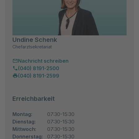
Beziehungsgestaltungen unmittelbar erfahrbar. Auch
hier ist das Ziel die Erkenntnis der inneren und
äußeren Abläufe des Patienten/der Patientin, die zu
der Symptom- und auch Problementwicklung
beigetragen haben, um diese im nächsten Schritt
Undine Schenk
abzubauen und so nachhaltig zu verändern, dass eine
dauerhafte Verbesserung der Lebensqualität erreicht
Chefarztsekretariat
wird.
Nachricht schreiben
Die multimodale Therapie (multimodal = auf vielfältige
(040) 8191-2500
Art und Weise) ermöglicht nicht nur ein Verstehen,
(040) 8191-2599
sondern auch ein Erleben, damit die Veränderungen
nicht nur rational, sondern auch im Erleben erfolgen.
Exposition, Kompetenztraining
Erreichbarkeit
Dadurch unsere Exposition führen wir unseren
Patient:innen vor Augen, dass die Angst unbegründet
ist beziehungsweise dass er gelernt hat, mit seiner
Montag:
07:30-15:30
Angst umzugehen. Die Exposition kann auch als
Dienstag:
07:30-15:30
Praxistest dienen und zeigen, ob ehemals
Mittwoch:
07:30-15:30
angsteinflößende Situationen nun beherrschbar sind.
Donnerstag:
07:30-15:30