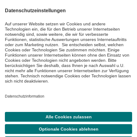
Informiert bleiben
Impressum
Datenschutzinformationen
Cookie Einstellungen
©
Asklepios Kliniken GmbH & Co. KGaA 2026