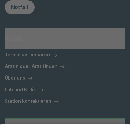
Notfall
Klinik
Termin vereinbaren
Ärztin oder Arzt finden
Über uns
Lob und Kritik
Station kontaktieren
Asklepios Gruppe