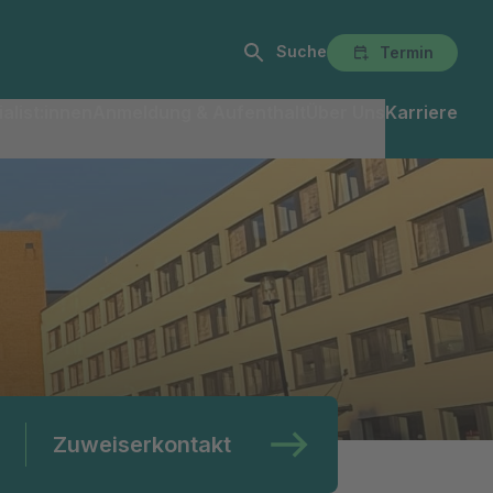
Suche
Termin
alist:innen
Anmeldung & Aufenthalt
Über Uns
Karriere
Zuweiserkontakt