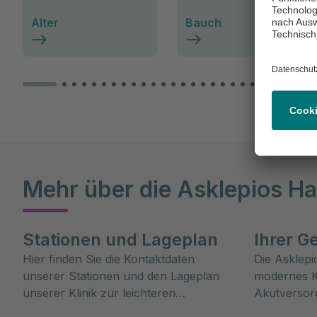
Alter
Bauch
Mehr über die Asklepios Ha
Stationen und Lageplan
Ihrer G
Hier finden Sie die Kontaktdaten
Die Asklepio
unserer Stationen und den Lageplan
modernes K
unserer Klinik zur leichteren
Akutversor
Orientierung.