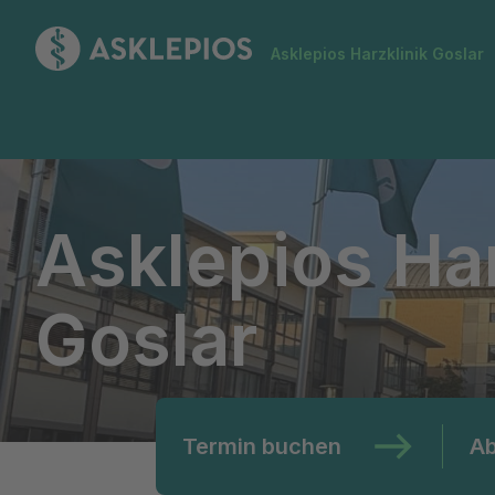
Zur Startseite
Asklepios Harzklinik Goslar
Asklepios Harzklinik Goslar
Asklepios Har
Goslar
Termin buchen
Ab