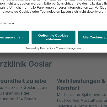
Binde- und
Stützgewebe
Blut & Lymphsystem
rzklinik Goslar
esundheit zuliebe
Wahlleistungen &
Komfort
s Harzklinik Goslar ist ein
rankenhaus der
Medizinische Spitzenverso
gung mit 324 Betten.
hochwertige Ausstattung u
individuelle Betreuung – u