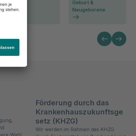
Geburt &
Brust
Neugeborene
Förderung durch das
Krankenhauszukunftsge
setz (KHZG)
rgung,
nd
Wir werden im Rahmen des KHZG
nsere Wahl-