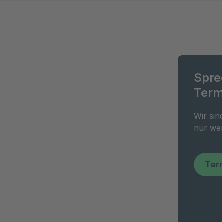
Spre
Term
Wir sin
nur wen
Ter