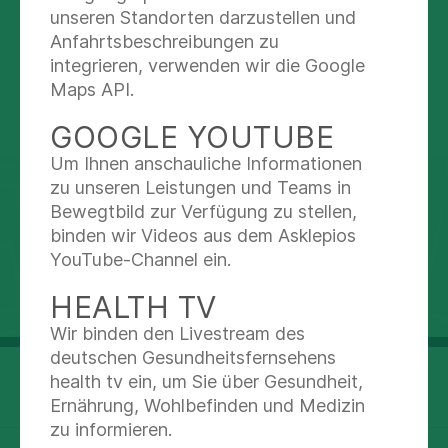
Mehr lesen
unseren Standorten darzustellen und
Anfahrtsbeschreibungen zu
integrieren, verwenden wir die Google
Maps API.
KONTAKT & ORIENTIERUNG
GOOGLE YOUTUBE
Um Ihnen anschauliche Informationen
zu unseren Leistungen und Teams in
Bewegtbild zur Verfügung zu stellen,
binden wir Videos aus dem Asklepios
YouTube-Channel ein.
HEALTH TV
Wir binden den Livestream des
deutschen Gesundheitsfernsehens
Kösliner Straße 10b, 12 und 12a
health tv ein, um Sie über Gesundheit,
38642 Goslar
Ernährung, Wohlbefinden und Medizin
zu informieren.