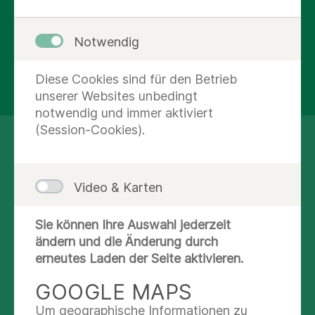
Geburtshilfe, Gastroenterologie,
Rheumatologie, Gefäßchirurgie,
Notwendig
Orthopädie, Neurologie, Kardiologie,
Sportmedizin, Laboratoriumsmedizin und
Diese Cookies sind für den Betrieb
Pneumologie „unter einem Dach“.
unserer Websites unbedingt
notwendig und immer aktiviert
(Session-Cookies).
SCHNELL ZUM ZIEL
Video & Karten
Termin vereinbaren
Sie können Ihre Auswahl jederzeit
Hier finden Sie unsere Sprechstunden und
ändern und die Änderung durch
können einen Termin vereinbaren. Immer mehr
erneutes Laden der Seite aktivieren.
unserer Termine sind übrigens online buchbar.
GOOGLE MAPS
Um geographische Informationen zu