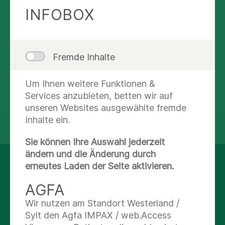
Route planen
INFOBOX
(0 53 21) 44-0
Fremde Inhalte
Um Ihnen weitere Funktionen &
Nachricht schreiben
Services anzubieten, betten wir auf
unseren Websites ausgewählte fremde
Inhalte ein.
teilen
tweet
Sie können Ihre Auswahl jederzeit
ändern und die Änderung durch
erneutes Laden der Seite aktivieren.
AUF DEM LAUFENDEN
BLEIBEN
AGFA
Wir nutzen am Standort Westerland /
Sylt den Agfa IMPAX / web.Access
Facebook