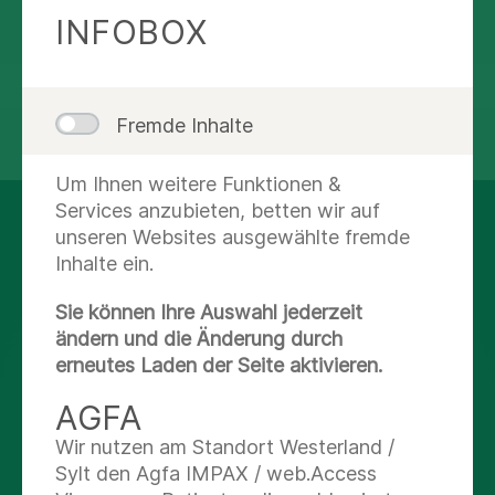
Route planen
INFOBOX
Fremde Inhalte
teilen
tweet
Um Ihnen weitere Funktionen &
Services anzubieten, betten wir auf
AUF DEM LAUFENDEN
unseren Websites ausgewählte fremde
Inhalte ein.
BLEIBEN
Sie können Ihre Auswahl jederzeit
ändern und die Änderung durch
Facebook
erneutes Laden der Seite aktivieren.
X
AGFA
Wir nutzen am Standort Westerland /
Youtube
Sylt den Agfa IMPAX / web.Access