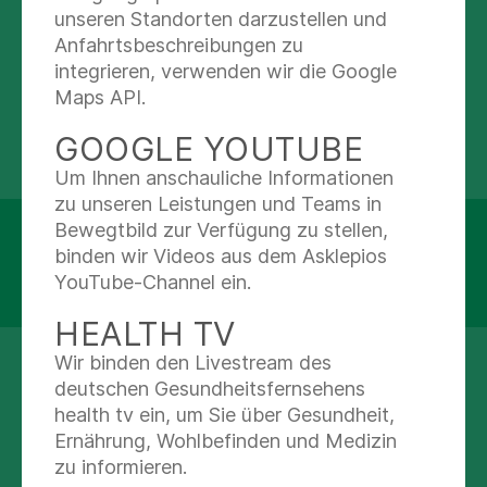
unseren Standorten darzustellen und
Abteilungen
Anfahrtsbeschreibungen zu
integrieren, verwenden wir die Google
Psychiatrie und Psychotherapie
Maps API.
GOOGLE YOUTUBE
Um Ihnen anschauliche Informationen
zu unseren Leistungen und Teams in
Bewegtbild zur Verfügung zu stellen,
Asklepios Westklinikum Hamburg
binden wir Videos aus dem Asklepios
Suurheid 20
YouTube-Channel ein.
22559 Hamburg
HEALTH TV
Wir binden den Livestream des
(0 40) 81 91-0
deutschen Gesundheitsfernsehens
health tv ein, um Sie über Gesundheit,
Nachricht schreiben
Ernährung, Wohlbefinden und Medizin
zu informieren.