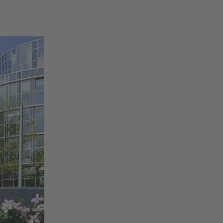
ufliche
hen
n Mitteln,
ie gerne
wir als
für Ihre
h?
zu kommen?