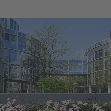
e durch körperliche Erkrankungen, persönliche oder ber
oder Krisen aus dem
cht geraten sein oder unter körperlichen oder seelisc
n leiden, die sich bisher nicht mit den Ihnen bekannte
örpermedizin, haben lindern lassen, unterstützen wir S
e Gesundheit wiederzuerlangen. Diesen Weg verstehen 
en Prozess. Zusammen mit Ihnen widmen wir uns den 
 und deren Ursachen wichtigen Fragen:
acht mich krank?
in ich, was macht mich aus, wo im Leben stehe ic
egen meine Stärken und Schwächen?
ann ich dafür tun, um wieder ins Gleichgewicht 