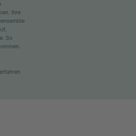
n
en. Ihre
deensemble
uf,
e. So
 kommen.
erfahren