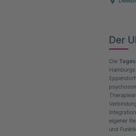
Deelb
Der U
Die
Tages
Hamburgs S
Eppendorfe
psychosoma
Therapiean
Verbindung
Integration
eigener Re
und Funkti