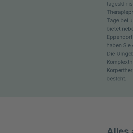
tagesklinis
Therapiepr
Tage bei u
bietet neb
Eppendorfe
haben Sie 
Die Umgeb
Komplexthe
Körperther
besteht.
Alles 