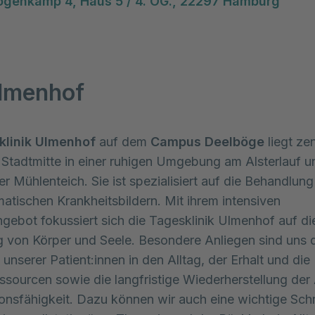
ögenkamp 4, Haus 5 / 4. OG., 22297 Hamburg
lmenhof
klinik Ulmenhof
auf dem
Campus Deelböge
liegt zen
tadtmitte in einer ruhigen Umgebung am Alsterlauf u
r Mühlenteich. Sie ist spezialisiert auf die Behandlun
tischen Krankheitsbildern. Mit ihrem intensiven
gebot fokussiert sich die Tagesklinik Ulmenhof auf di
 von Körper und Seele. Besondere Anliegen sind uns 
 unserer Patient:innen in den Alltag, der Erhalt und di
ssourcen sowie die langfristige Wiederherstellung der 
onsfähigkeit. Dazu können wir auch eine wichtige Schni