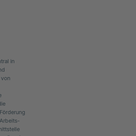
tral in
nd
g von
e
die
e Förderung
Arbeits-
ttstelle