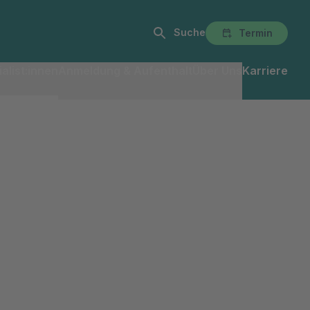
Suche
Termin
alist:innen
Anmeldung & Aufenthalt
Über Uns
Karriere