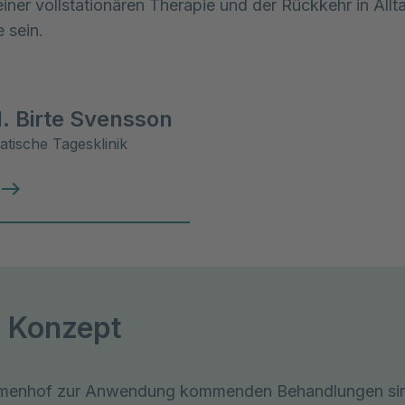
iner vollstationären Therapie und der Rückkehr in Allt
 sein.
. Birte Svensson
tische Tagesklinik
 Konzept
lmenhof zur Anwendung kommenden Behandlungen si