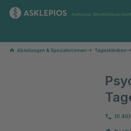
Zur Startseite
Asklepios Westklinikum Ham
Psychosomatische Tagesklinik Ulmenhof
Abteilungen & Spezialist:innen
Tageskliniken
Psy
Tag
(0 40)