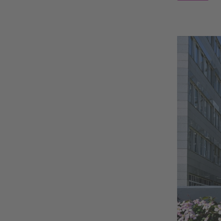
Sollten Si
Konflikte 
Gleichgewi
Beschwerde
auch der K
dabei, Ihr
gemeinsam
Erkrankung
Was m
Wer b
Wo li
Was k