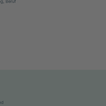
ag, Beruf
nd