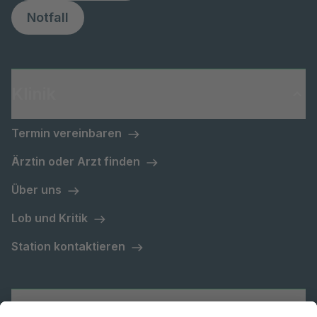
Notfall
Klinik
Termin vereinbaren
Ärztin oder Arzt finden
Über uns
Lob und Kritik
Station kontaktieren
Asklepios Gruppe