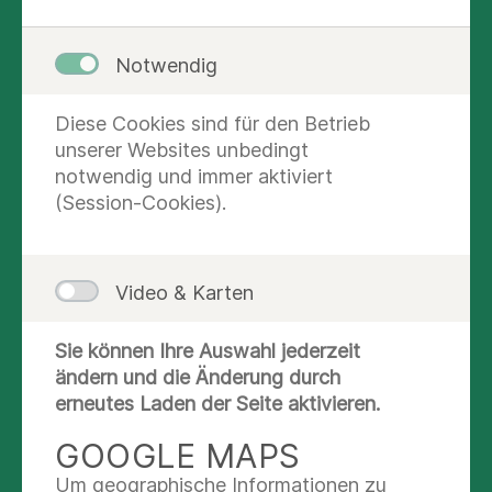
Menschen im fortgeschrittenen
Lebensalter.
Notwendig
Nach solchen akuten Vorfällen ist oftmals
eine Operation in der orthopädischen
Diese Cookies sind für den Betrieb
Chirurgie unsers Hauses notwendig.
unserer Websites unbedingt
Danach helfen Ihnen die Mitarbeiter der
notwendig und immer aktiviert
Geriatrie mit einer speziell auf Sie
(Session-Cookies).
abgestimmten akutstationären
Frührehabilitation, damit Sie möglichst
schnell wieder beweglich sind.
Video & Karten
Sie können Ihre Auswahl jederzeit
SPRECHEN SIE UNS AN
ändern und die Änderung durch
erneutes Laden der Seite aktivieren.
Mandy Corßen-Rentsch
GOOGLE MAPS
Anmeldung & Auskunft
Um geographische Informationen zu