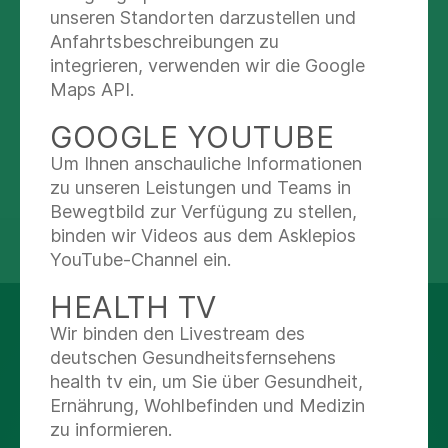
unseren Standorten darzustellen und
Nachricht schreiben
Anfahrtsbeschreibungen zu
integrieren, verwenden wir die Google
(03528) 459-401
Maps API.
(03528) 459-402
GOOGLE YOUTUBE
Um Ihnen anschauliche Informationen
zu unseren Leistungen und Teams in
Bewegtbild zur Verfügung zu stellen,
binden wir Videos aus dem Asklepios
teilen
tweet
YouTube-Channel ein.
HEALTH TV
AUF DEM LAUFENDEN
Wir binden den Livestream des
deutschen Gesundheitsfernsehens
BLEIBEN
health tv ein, um Sie über Gesundheit,
Ernährung, Wohlbefinden und Medizin
zu informieren.
Facebook