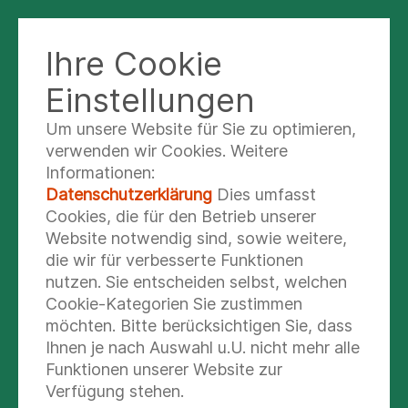
Ihre Cookie
ASB KLINIK RADEBERG
Einstellungen
Um unsere Website für Sie zu optimieren,
Alterstraumatologie
verwenden wir Cookies. Weitere
Informationen:
Datenschutzerklärung
Dies umfasst
Mehr als 400.000 Menschen pro Jahr
Cookies, die für den Betrieb unserer
werden nach Angaben der Deutschen
Website notwendig sind, sowie weitere,
Gesellschaft für Unfallchirurgie (DGU)
die wir für verbesserte Funktionen
nach einem Sturz ins Krankenhaus
nutzen. Sie entscheiden selbst, welchen
eingewiesen. Viele von ihnen sind
Cookie-Kategorien Sie zustimmen
Senioren. Die häufigste Diagnose ist der
möchten. Bitte berücksichtigen Sie, dass
Oberschenkelhalsbruch. Aber auch
Ihnen je nach Auswahl u.U. nicht mehr alle
Brüche des Beckens, der Schulter oder
Funktionen unserer Website zur
Wirbelfrakturen sind typisch für
Verfügung stehen.