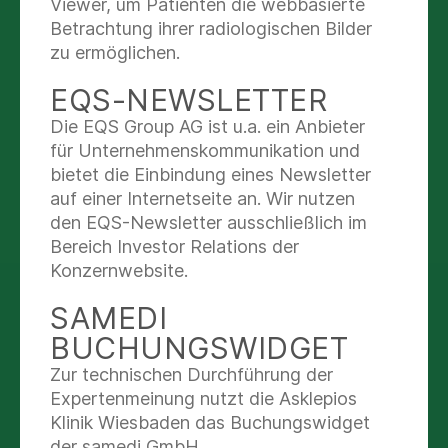
Viewer, um Patienten die webbasierte
Wie sind Sie telefonisch zu erreichen?
Betrachtung ihrer radiologischen Bilder
Was ist genau passiert?
zu ermöglichen.
Was ist das Problem / welche Beschwerden
EQS-NEWSLETTER
hat die Person?
Die EQS Group AG ist u.a. ein Anbieter
Beenden Sie das Gespräch erst, wenn die
für Unternehmenskommunikation und
Mitarbeiter der Leitstelle Sie dazu auffordern.
bietet die Einbindung eines Newsletter
auf einer Internetseite an. Wir nutzen
Folgen Sie den Anweisungen der Mitarbeiter der
den EQS-Newsletter ausschließlich im
Leitstelle.
Bereich Investor Relations der
Konzernwebsite.
WIE ERKENNEN SIE EINEN
SAMEDI
SCHLAGANFALL?
BUCHUNGSWIDGET
Zur technischen Durchführung der
Expertenmeinung nutzt die Asklepios
Alarmzeichen
Klinik Wiesbaden das Buchungswidget
plötzliche Lähmung von Arm/Bein oder
der samedi GmbH.