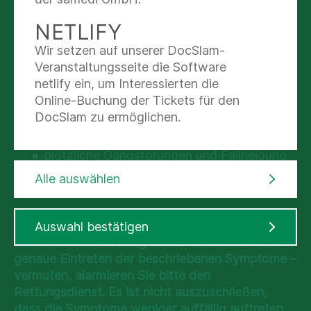
Gesicht
NETLIFY
Sehstörung oder Einschränkung des
Wir setzen auf unserer DocSlam-
Gesichtsfeldes
Veranstaltungsseite die Software
Sprachstörung
netlify ein, um Interessierten die
Taubheitsgefühl einer Körperseite
Online-Buchung der Tickets für den
DocSlam zu ermöglichen.
plötzlich stärkste Kopfschmerzen (wie nie
zuvor)
plötzliche Gangstörungen und Fallneigung
plötzlich starker Schwindel
Alle auswählen
Was ist zu tun?
Auswahl bestätigen
Wenn Sie einen Schlaganfall – auch ohne das
genaue Eintreten der beschriebenen Symptome –
vermuten, alarmieren Sie bitte den
Rettungsdienst. Es ist nicht auszuschließen,
dass die Symptome weniger auffällig auftreten.