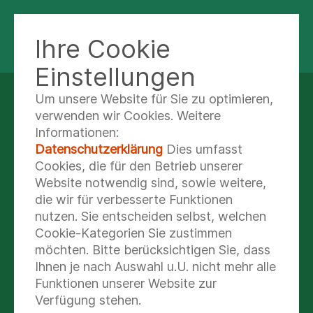
Ihre Cookie
ASB KLINIK RADEBERG
Einstellungen
Um unsere Website für Sie zu optimieren,
Informationen für den
verwenden wir Cookies. Weitere
Informationen:
Notfall
Datenschutzerklärung
Dies umfasst
Cookies, die für den Betrieb unserer
Website notwendig sind, sowie weitere,
NOTRUFNUMMERN
die wir für verbesserte Funktionen
nutzen. Sie entscheiden selbst, welchen
Im Notfall sind wir täglich 24 Stunden für Sie
Cookie-Kategorien Sie zustimmen
erreichbar.
möchten. Bitte berücksichtigen Sie, dass
Ihnen je nach Auswahl u.U. nicht mehr alle
Zentrale Notaufnahme
Funktionen unserer Website zur
(03528) 459 105
Verfügung stehen.