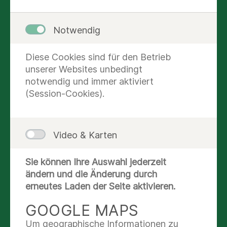
Rettungsleitstelle Bautzen
(03591) 304502
Notwendig
Rettungsdienst & Feuerwehr
112
Diese Cookies sind für den Betrieb
unserer Websites unbedingt
notwendig und immer aktiviert
Polizei
(Session-Cookies).
110
Bundesweiter allgemeiner ärztlicher
Bereitschaftsdienst
Video & Karten
116117
Sie können Ihre Auswahl jederzeit
ändern und die Änderung durch
SCHON GEWUSST?
erneutes Laden der Seite aktivieren.
Wir möchten Sie an dieser Stelle darauf
GOOGLE MAPS
aufmerksam machen, die Nummern der
Um geographische Informationen zu