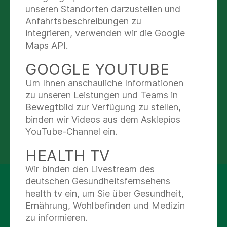
Kassenärztlichen Vereinigung nicht mit dem
unseren Standorten darzustellen und
Rettungsdienst zu verwechseln. Bei Notfällen,
Anfahrtsbeschreibungen zu
wie Schlaganfall, Herzinfarkt und schwere
integrieren, verwenden wir die Google
Unfälle, rufen Sie den Rettungsdienst unter der
Maps API.
112
an.
GOOGLE YOUTUBE
Den
Ärztlichen Bereitschaftsdienst
erreichen
Um Ihnen anschauliche Informationen
Sie unter der
bundesweit
einheitlichen
zu unseren Leistungen und Teams in
Rufnummer
116 117
.
Bewegtbild zur Verfügung zu stellen,
binden wir Videos aus dem Asklepios
HIER FINDEN SIE UNSERE
YouTube-Channel ein.
NOTAUFNAHME
HEALTH TV
Wir binden den Livestream des
Ihre Privatsphäre ist uns
deutschen Gesundheitsfernsehens
health tv ein, um Sie über Gesundheit,
wichtig!
Ernährung, Wohlbefinden und Medizin
zu informieren.