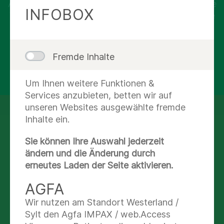
Auf Basis Ihrer Cookie-Einstellungen haben wir die
INFOBOX
Verbindung zu Google Maps blockiert. Klicken Sie
auf „Cookie-Einstellungen“ und aktivieren Sie die
Kategorie Video & Karten, um diesen Inhalt
anzusehen.
Fremde Inhalte
Cookie-Einstellungen
Um Ihnen weitere Funktionen &
Services anzubieten, betten wir auf
unseren Websites ausgewählte fremde
Inhalte ein.
112
Sie können Ihre Auswahl jederzeit
ändern und die Änderung durch
erneutes Laden der Seite aktivieren.
AGFA
Diese Angaben sind wichtig:
Wir nutzen am Standort Westerland /
Wo genau ist der Notfallort?
Sylt den Agfa IMPAX / web.Access