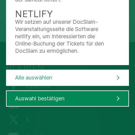
NETLIFY
Wir setzen auf unserer DocSlam-
Veranstaltungsseite die Software
teilen
tweet
netlify ein, um Interessierten die
Online-Buchung der Tickets für den
DocSlam zu ermöglichen.
AUF DEM LAUFENDEN
BLEIBEN
Alle auswählen
Facebook
Auswahl bestätigen
Instagram
X