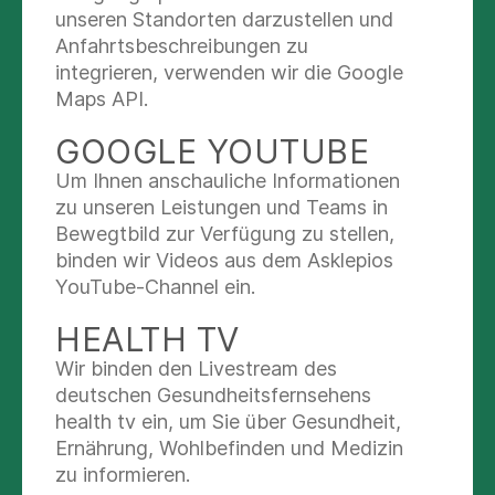
ABGESTIMMT: UNSER
unseren Standorten darzustellen und
BEHANDLUNGSANGEBOT
Anfahrtsbeschreibungen zu
integrieren, verwenden wir die Google
Hinweis: Welche Behandlungsverfahren bieten
Maps API.
Sie an? Was unterscheidet diese Verfahren, für
GOOGLE YOUTUBE
wen sind sie geeignet, auf welche Verfahren sind
Sie besonders spezialisiert? Wie stellen Sie
Um Ihnen anschauliche Informationen
sicher, dass die Behandlung individuell auf den
zu unseren Leistungen und Teams in
Patienten abgestimmt ist? Wie klären Sie ihn auf?
Bewegtbild zur Verfügung zu stellen,
Bitte keine blutigen (fachlichen) Bilder
binden wir Videos aus dem Asklepios
einsetzen, zeigen Sie lieber die
YouTube-Channel ein.
Aufklärungssituation oder das kompetente
HEALTH TV
Behandlungsteam, das schafft Vertrauen. Wenn
die Informationen sehr umfangreich sind -
Wir binden den Livestream des
können Sie statt eines Bild-Text-Moduls auch ein
deutschen Gesundheitsfernsehens
Akkordeon zur besseren Übersichtlichkeit
health tv ein, um Sie über Gesundheit,
einsetzen.
Ernährung, Wohlbefinden und Medizin
zu informieren.