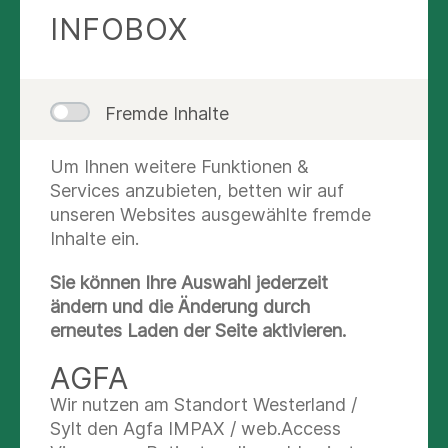
Verfahren 1
INFOBOX
...
Verfahren 2
Fremde Inhalte
...
Um Ihnen weitere Funktionen &
Services anzubieten, betten wir auf
WEITERHIN GUT
unseren Websites ausgewählte fremde
VERSORGT: IHRE
Inhalte ein.
WEITERBEHANDLUNG /
Sie können Ihre Auswahl jederzeit
NACHSORGE
ändern und die Änderung durch
erneutes Laden der Seite aktivieren.
Hinweis: Wie geht es nach dem Eingriff / der
akuten Behandlung für den Patienten weiter, wie
AGFA
sichern Sie eine möglichst nahtlose und gute
Wir nutzen am Standort Westerland /
Nachsorge: wann kann er nach Hause, muss er
Sylt den Agfa IMPAX / web.Access
zur Nachuntersuchung in die Klinik kommen oder