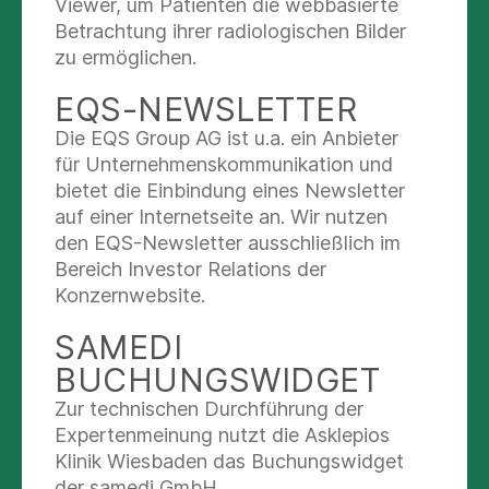
Viewer, um Patienten die webbasierte
übernimmt der niedergelassene Haus- oder
Betrachtung ihrer radiologischen Bilder
Facharzt, empfiehlt sich eine AHB, was ist bei
zu ermöglichen.
Medikamenten zu beachten, etc.
EQS-NEWSLETTER
...
Die EQS Group AG ist u.a. ein Anbieter
für Unternehmenskommunikation und
bietet die Einbindung eines Newsletter
auf einer Internetseite an. Wir nutzen
WEITERE HINWEISE ZUR
den EQS-Newsletter ausschließlich im
PFLEGE DIESER SEITE
Bereich Investor Relations der
Konzernwebsite.
Binden Sie bitte den richtigen Ansprechpartner
im Teaser ein (Anmeldung & Auskunft-Kontakt
SAMEDI
der Abteilung - gepflegt im Ärztefinder) und
BUCHUNGSWIDGET
verknüpfen ggf. die entsprechende Sprechstunde
Zur technischen Durchführung der
und das Team (Teammitglieder gepflegt im
Expertenmeinung nutzt die Asklepios
Ärztefinder). Bei Bedarf können Sie weitere
Klinik Wiesbaden das Buchungswidget
Module ergänzen wie Mediengalerie etc.
der samedi GmbH.