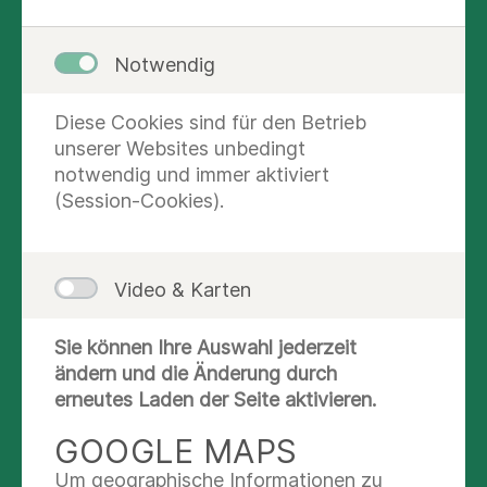
welchen Indikationen Ihre Abteilung der richtige
Ansprechpartner ist.
Notwendig
Hier Text einpflegen...
...
Diese Cookies sind für den Betrieb
unserer Websites unbedingt
notwendig und immer aktiviert
DER ERSTE SCHRITT: DIE
(Session-Cookies).
RICHTIGE DIAGNOSTIK
Hinweis: Wie läuft die Diagnostik ab, welche
Video & Karten
Ausstattung / Verfahren bieten Sie hier an? Wie
beziehen Sie den Patienten in die
Behandlungsentscheidung ein?
Sie können Ihre Auswahl jederzeit
ändern und die Änderung durch
Hier Text einpflegen...
erneutes Laden der Seite aktivieren.
GOOGLE MAPS
GANZ AUF SIE
Um geographische Informationen zu