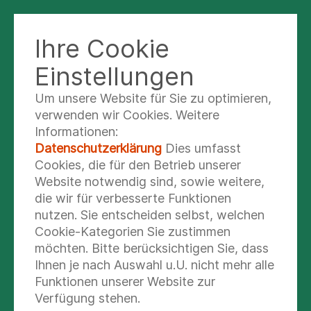
KLINIK WEISSENFELS
Ihre Cookie
Einstellungen
Um unsere Website für Sie zu optimieren,
Beispieldetailseite
verwenden wir Cookies. Weitere
Informationen:
Hinweis: Kleiner Introtext / Kurzinfo zur
Datenschutzerklärung
Dies umfasst
Erkrankung. Wichtig: Machen Sie dem
Cookies, die für den Betrieb unserer
Website notwendig sind, sowie weitere,
Patienten keine Angst, sondern richten
die wir für verbesserte Funktionen
den Fokus auf den Aspekt "wir helfen
nutzen. Sie entscheiden selbst, welchen
Ihnen".
Cookie-Kategorien Sie zustimmen
möchten. Bitte berücksichtigen Sie, dass
WIR HELFEN IHNEN BEI
Ihnen je nach Auswahl u.U. nicht mehr alle
Funktionen unserer Website zur
Hinweis: Grenzen Sie sofern sinnvoll ein, bei
Verfügung stehen.