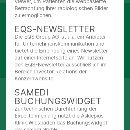
Viewer, um Patienten die webbasierte
Betrachtung ihrer radiologischen Bilder
INFORMATIONEN UND
zu ermöglichen.
ONLINE-BUCHUNG
EQS-NEWSLETTER
UNSERER AMBULANTEN
Die EQS Group AG ist u.a. ein Anbieter
THERAPIE IM MVZ
für Unternehmenskommunikation und
bietet die Einbindung eines Newsletter
auf einer Internetseite an. Wir nutzen
TERMIN VEREINBAREN
den EQS-Newsletter ausschließlich im
Bereich Investor Relations der
Konzernwebsite.
SAMEDI
SPRECHEN SIE UNS AN
BUCHUNGSWIDGET
Zur technischen Durchführung der
Anmeldung Therapiezentrum
Expertenmeinung nutzt die Asklepios
Anmeldung & Auskunft
Klinik Wiesbaden das Buchungswidget
der samedi GmbH.