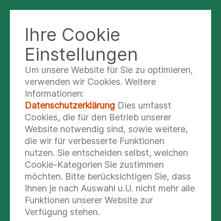
KLINIK WEISSENFELS
Ihre Cookie
Einstellungen
Um unsere Website für Sie zu optimieren,
Physiotherapie
verwenden wir Cookies. Weitere
Informationen:
Unsere langjährig erfahrenen
Datenschutzerklärung
Dies umfasst
Mitarbeiterinnen und Mitarbeiter im
Cookies, die für den Betrieb unserer
Website notwendig sind, sowie weitere,
Bereich der Physiotherapie bieten Ihnen,
die wir für verbesserte Funktionen
in enger Abstimmung mit unserem
nutzen. Sie entscheiden selbst, welchen
Ärzteteam, professionelle und individuelle
Cookie-Kategorien Sie zustimmen
Behandlung für Ihre bestmögliche und
möchten. Bitte berücksichtigen Sie, dass
qualifizierte Versorgung an.
Ihnen je nach Auswahl u.U. nicht mehr alle
Funktionen unserer Website zur
UNSER ANGEBOT
Verfügung stehen.