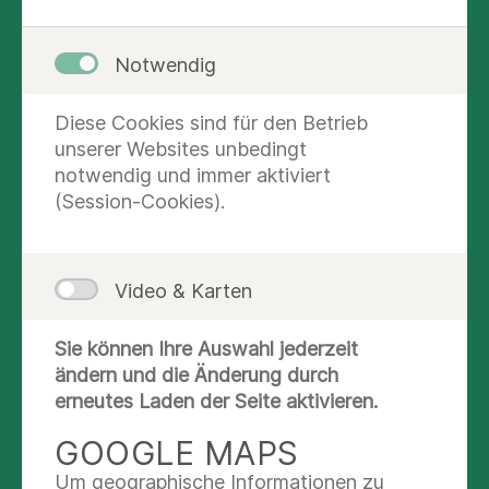
Im
stationären Bereich
erfolgen die
physiotherapeutische Leistungen nach ärztlicher
Notwendig
Verordnung, werden individuell auf die
Erkrankungen des Patienten abgestimmt und
Diese Cookies sind für den Betrieb
ergänzen somit die komplexe Behandlung
unserer Websites unbedingt
optimal.
notwendig und immer aktiviert
(Session-Cookies).
Die Behandlungen werden in den Räumlichkeiten
unserer Abteilung und direkt im stationären
Bereich durchgeführt. Damit Sie sich in unserer
Video & Karten
Physiotherapie wohlfühlen, schaffen die modern
und freundlich gestalteten Behandlungs- und
Sie können Ihre Auswahl jederzeit
Gymnastikräume.
ändern und die Änderung durch
Wir helfen Ihnen, verloren gegangene motorische
erneutes Laden der Seite aktivieren.
Fähigkeiten wieder zu erlernen, Störungen des
GOOGLE MAPS
Gleichgewichts zu beheben sowie pathologische
Bewegungsmuster zu vermeiden und den
Um geographische Informationen zu