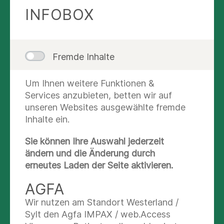
Krankengymnastik nach Bobath,
INFOBOX
Vestibulartherapie und Krankengymnastik
gerätegestützt an. Dieses breite
Therapiespektrum ist auf Grund zahlreicher
Zusatzqualifikationen unserer Mitarbeiterinnen
Fremde Inhalte
möglich. Dabei arbeitet das Praxis Team eng mit
den Ärztinnen und Ärzten der Asklepios Klinik
Um Ihnen weitere Funktionen &
Weißenfels sowie mit Haus- und Fachärzten und
Services anzubieten, betten wir auf
mit anderen Gesundheitsdienstleistern
unseren Websites ausgewählte fremde
zusammen, um eine bestmögliche, qualifizierte
Inhalte ein.
Versorgung der Patienten zu gewährleisten.
Sie können Ihre Auswahl jederzeit
Die Therapien werden ausschließlich auf
ändern und die Änderung durch
Rezeptbasis angeboten, wobei Patienten mit
erneutes Laden der Seite aktivieren.
Rezepten aller Krankenkassen und der
Berufsgenossenschaft behandelt werden.
AGFA
Wir nutzen am Standort Westerland /
Sylt den Agfa IMPAX / web.Access