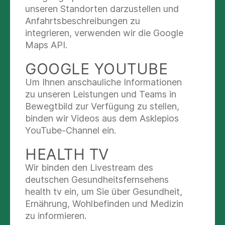
Muskeltonus zu normalisieren.
unseren Standorten darzustellen und
Anfahrtsbeschreibungen zu
Zum weiteren Therapiebereich gehören die
integrieren, verwenden wir die Google
Behandlung von Wahrnehmungsstörungen, die
Maps API.
Durchführung von Entspannungstechniken, die
Atemtherapie, Rollstuhltraining und
GOOGLE YOUTUBE
Sensibilitätsschulungen. Ihre persönliche und
Um Ihnen anschauliche Informationen
individuelle Betreuung liegt uns sehr am Herzen.
zu unseren Leistungen und Teams in
Bewegtbild zur Verfügung zu stellen,
binden wir Videos aus dem Asklepios
YouTube-Channel ein.
Auch im
ambulanten Bereich
kann das MVZ der
Asklepios Klinik Weißenfels eine Physiotherapie
HEALTH TV
im Hause anbieten.
Wir binden den Livestream des
Neben den Basistherapien wie
deutschen Gesundheitsfernsehens
Krankengymnastik, Massagetherapie, Ultraschall
health tv ein, um Sie über Gesundheit,
und Elektrotherapie auch Manuelle Therapie,
Ernährung, Wohlbefinden und Medizin
Manuelle Lymphdrainage, PNF,
zu informieren.