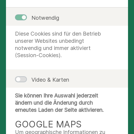
Dr. med. Jörg Hofmann
Notwendig
Chefarzt
Diese Cookies sind für den Betrieb
unserer Websites unbedingt
ZURÜCK IN DEN ALLTAG
notwendig und immer aktiviert
(Session-Cookies).
Wenn ältere Menschen erkranken, kann
das bedeuten, ihre Selbständigkeit und
Mobilität zu verlieren und permanent
Video & Karten
pflegebedürftig zu werden. Unsere
Aufgabe - ergänzend zur medizinischen
Sie können Ihre Auswahl jederzeit
Behandlung - ist, ihnen zu ermöglichen,
ändern und die Änderung durch
die eingeschränkten Fähigkeiten gezielt
erneutes Laden der Seite aktivieren.
wieder zu erlernen, aufzubauen und zu
mehr lesen
stärken.
GOOGLE MAPS
Um geographische Informationen zu