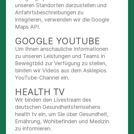
Telefonische Rückfragen für einweisende
unseren Standorten darzustellen und
Ärzte:
Anfahrtsbeschreibungen zu
(03443) 40-1092
integrieren, verwenden wir die Google
Maps API.
GOOGLE YOUTUBE
Um Ihnen anschauliche Informationen
zu unseren Leistungen und Teams in
Bewegtbild zur Verfügung zu stellen,
binden wir Videos aus dem Asklepios
Unser Angebot
YouTube-Channel ein.
Wir unterstützen Sie, wenn Ihre Möglichkeiten
HEALTH TV
zur selbständigen Bewältigung des Alltags bei
Wir binden den Livestream des
akuten oder chronischen Erkrankungen, nach
deutschen Gesundheitsfernsehens
einem Unfall oder einer Operation eingeschränkt
health tv ein, um Sie über Gesundheit,
sind. Diagnostik und ganzheitliche Therapie
Ernährung, Wohlbefinden und Medizin
richten wir im Wissen um körperliche und
zu informieren.
psychische Veränderungen des alternden