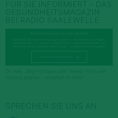
FÜR SIE INFORMIERT - DAS
GESUNDHEITSMAGAZIN
BEI RADIO SAALEWELLE
Ihre Privatsphäre ist uns wichtig!
Auf Basis Ihrer Cookie-Einstellungen haben wir die Verbindung zu Google
YouTube & Health TV blockiert. Klicken Sie auf „Cookie-Einstellungen“ und
aktivieren Sie die Kategorie Video & Karten, um diesen Inhalt anzusehen
Cookie-Einstellungen
Dr. med. Jörg Hofmann zum Thema "Fit in den
Frühling starten - Mobilität im Alter"
SPRECHEN SIE UNS AN