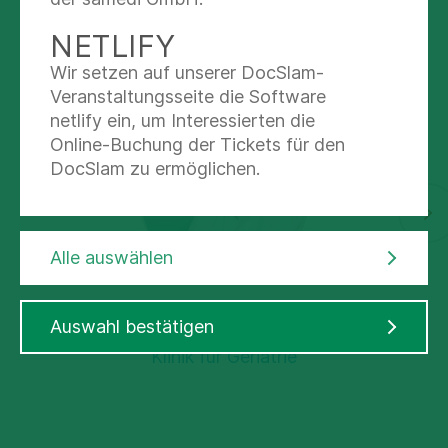
AUSDRUCKEN
NETLIFY
UNSERE SPEZIALISTEN
Wir setzen auf unserer DocSlam-
Veranstaltungsseite die Software
netlify ein, um Interessierten die
Online-Buchung der Tickets für den
DocSlam zu ermöglichen.
Alle auswählen
DR. MED. JÖRG HOFMANN
Auswahl bestätigen
Chefarzt
Klinik für Geriatrie