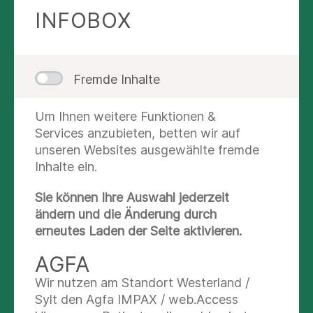
Menschen individuell auf Sie aus. Jenseits der
INFOBOX
organmedizinisch orientierten Medizin bieten wir
daher auch Therapieangebote in einem
multidisziplinären Team.
Fremde Inhalte
Mehr lesen
Um Ihnen weitere Funktionen &
Services anzubieten, betten wir auf
unseren Websites ausgewählte fremde
Inhalte ein.
MITGLIED IM
Sie können Ihre Auswahl jederzeit
BUNDESVERBAND
ändern und die Änderung durch
GERIATRIE
erneutes Laden der Seite aktivieren.
AGFA
Wir nutzen am Standort Westerland /
Sylt den Agfa IMPAX / web.Access