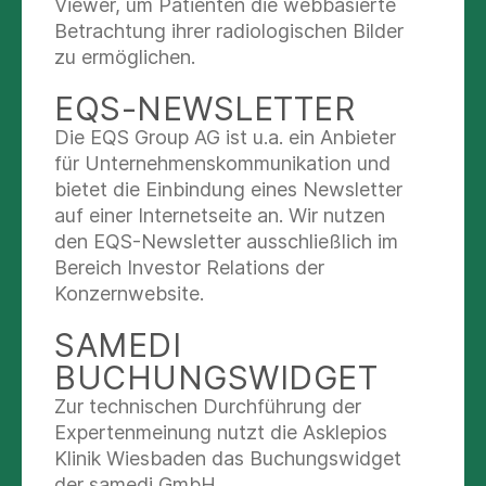
Viewer, um Patienten die webbasierte
Betrachtung ihrer radiologischen Bilder
zu ermöglichen.
EQS-NEWSLETTER
Die EQS Group AG ist u.a. ein Anbieter
für Unternehmenskommunikation und
Die Geriatrie der Asklepios Klinik Weißenfels
bietet die Einbindung eines Newsletter
wurde in den Bundesverband der Geriatrie
auf einer Internetseite an. Wir nutzen
aufgenommen.
den EQS-Newsletter ausschließlich im
Bereich Investor Relations der
Konzernwebsite.
Mehr lesen
SAMEDI
BUCHUNGSWIDGET
Zur technischen Durchführung der
TELEFONISCHER
Expertenmeinung nutzt die Asklepios
ANMELDEBOGEN ZUM
Klinik Wiesbaden das Buchungswidget
der samedi GmbH.