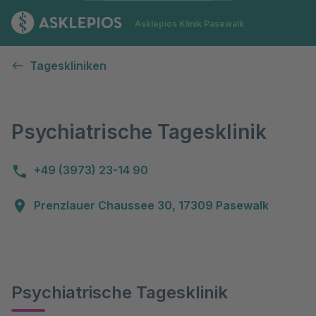
Zur Startseite
Asklepios Klinik Pasewalk
Psychiatrische Tagesklinik
Tageskliniken
Psychiatrische Tagesklinik
+49 (3973) 23-14 90
Prenzlauer Chaussee 30, 17309 Pasewalk
Psychiatrische Tagesklinik