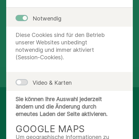
medtropole Magazin
Notwendig
Unsere Fachzeitschrift für den Dialog zwischen
Kliniken und niedergelassenen Ärzten.
Diese Cookies sind für den Betrieb
unserer Websites unbedingt
Mehr lesen
notwendig und immer aktiviert
(Session-Cookies).
teilen
tweet
Video & Karten
Sie können Ihre Auswahl jederzeit
AUF DEM LAUFENDEN
ändern und die Änderung durch
BLEIBEN
erneutes Laden der Seite aktivieren.
GOOGLE MAPS
Facebook
Um geographische Informationen zu