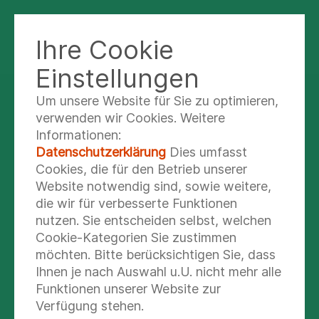
Ihre Cookie
WESERBERGLAND-KLINIK
Einstellungen
Um unsere Website für Sie zu optimieren,
Fortbildung
verwenden wir Cookies. Weitere
Informationen:
Datenschutzerklärung
Dies umfasst
Cookies, die für den Betrieb unserer
Website notwendig sind, sowie weitere,
Veranstaltungen für Fachbesucher
die wir für verbesserte Funktionen
nutzen. Sie entscheiden selbst, welchen
Hier finden Sie Informationen zu unseren
Cookie-Kategorien Sie zustimmen
aktuellen Fortbildungsveranstaltungen.
möchten. Bitte berücksichtigen Sie, dass
Ihnen je nach Auswahl u.U. nicht mehr alle
Mehr lesen
Funktionen unserer Website zur
Verfügung stehen.