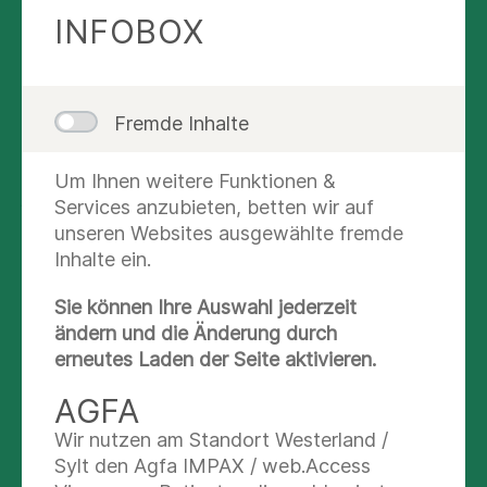
INFOBOX
Verstehen.
Gemeinsam mit dem Patienten
werden in psychotherapeutischen
Einzelgesprächen die auslösenden und
aufrechterhaltenden Faktoren und somit ein
Fremde Inhalte
Verständnis der Ursachen seiner Erkrankung
erarbeitet. Auf diese Weise erstellen wir mit
Um Ihnen weitere Funktionen &
jedem Patienten ein individuelles
Services anzubieten, betten wir auf
Krankheitsmodell. Auf diese Weise können
unseren Websites ausgewählte fremde
individuelle Auslösefaktoren depressiver
Inhalte ein.
Episoden erkannt und ein passgenaues Konzept
zur Rückfallverhütung erarbeitet werden. In
Sie können Ihre Auswahl jederzeit
unseren diagnosespezifischen
ändern und die Änderung durch
Psychoedukationsgruppen erhalten die Patienten
erneutes Laden der Seite aktivieren.
wichtige Informationen rund um ihre Erkrankung
AGFA
und deren Bewältigung. So wird jeder Patient
zum Experten seiner Erkrankung. Für eine
Wir nutzen am Standort Westerland /
optimale Behandlung ist der Einbezug der
Sylt den Agfa IMPAX / web.Access
Angehörigen in die Therapie ein wichtiger Faktor.