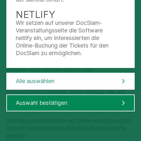
Psychopharmaka zum Einsatz.
NETLIFY
Wir setzen auf unserer DocSlam-
GANZ AUF SIE
Veranstaltungsseite die Software
ABGESTIMMT: UNSER
netlify ein, um Interessierten die
BEHANDLUNGSANGEBOT
Online-Buchung der Tickets für den
DocSlam zu ermöglichen.
Unser ganzheitliches Behandlungskonzept
umfasst eine Vielzahl einzel- und
gruppentherapeutischer sowie medikamentöser
Alle auswählen
und nichtmedikamentöser
Behandlungsstrategien, deren Einsatz wir auf
Ihre persönlichen Bedürfnisse abstimmen
Auswahl bestätigen
können.
Im Folgenden möchten wir Ihnen eine Übersicht
unserer verschiedenen Behandlungsangebote
geben: