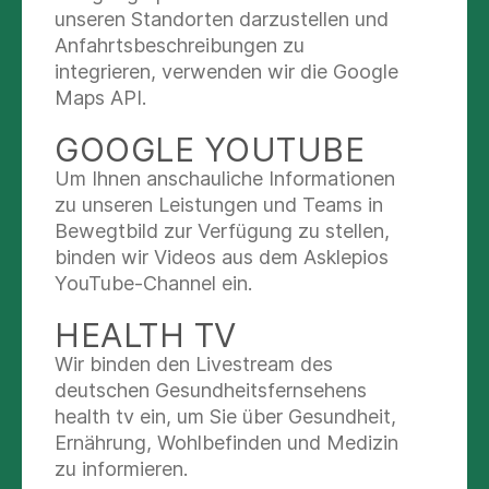
wir das spezialisierte psychotherapeutische
unseren Standorten darzustellen und
CBASP-Behandlungsverfahren (Cognitive
Anfahrtsbeschreibungen zu
Behavioral Analysis System of Psychotherapy)
integrieren, verwenden wir die Google
an.
Maps API.
GOOGLE YOUTUBE
Diese spezielle Psychotherapie wurde in den
USA von Prof. James McCullough Jr. entwickelt
Um Ihnen anschauliche Informationen
und hat sich in wissenschaftlichen
zu unseren Leistungen und Teams in
Untersuchungen bei chronischen Depressionen
Bewegtbild zur Verfügung zu stellen,
als wirksam erwiesen.
binden wir Videos aus dem Asklepios
YouTube-Channel ein.
Stabilisieren.
Zu Beginn der stationären
Behandlung steht die Stabilisierung ganz in
HEALTH TV
Fokus der Therapie. Abgestimmt auf die
Wir binden den Livestream des
individuellen Bedürfnisse jedes einzelnen
deutschen Gesundheitsfernsehens
Patienten setzen wir dabei aufeinander
health tv ein, um Sie über Gesundheit,
abgestimmte medikamentöse und
Ernährung, Wohlbefinden und Medizin
psychotherapeutische Behandlungsmethoden
zu informieren.
ein.