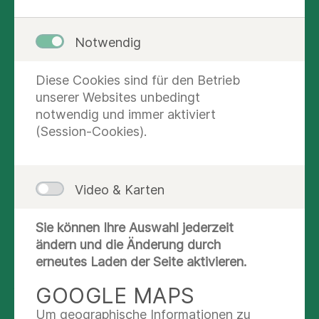
UNSER
BEHANDLUNGSKONZEPT
Notwendig
Bei der Behandlung depressiver Störungen
verfolgen wir einen ganzheitlichen
Diese Cookies sind für den Betrieb
Behandlungsansatz, der neueste
unserer Websites unbedingt
psychotherapeutische und medikamentöse
notwendig und immer aktiviert
Behandlungsstrategien umfasst.
(Session-Cookies).
Spezielles Psychotherapiekonzept für
Chronische Depression.
Als Chronische
Video & Karten
Depressionen werden solche depressiven
Erkrankungen bezeichnet, die seit mindestens
Sie können Ihre Auswahl jederzeit
zwei Jahren ohne wesentliche Besserung
ändern und die Änderung durch
bestehen. In vielen Fällen beginnen solche
erneutes Laden der Seite aktivieren.
Depressionen bereits in der Jugend oder im
jungen Erwachsenenalter.
GOOGLE MAPS
Für Menschen mit chronischer Depression bieten
Um geographische Informationen zu