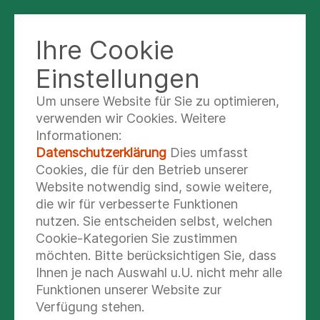
Ihre Cookie
KLINIK NORD - OCHSENZOLL
Einstellungen
Um unsere Website für Sie zu optimieren,
Akute & Chronische
verwenden wir Cookies. Weitere
Informationen:
depressive Störungen
Datenschutzerklärung
Dies umfasst
Cookies, die für den Betrieb unserer
Station O55B
Website notwendig sind, sowie weitere,
die wir für verbesserte Funktionen
nutzen. Sie entscheiden selbst, welchen
Unsere Station ist schwerpunktmäßig auf die
Cookie-Kategorien Sie zustimmen
Behandlung von Patienten mit depressiven
möchten. Bitte berücksichtigen Sie, dass
Erkrankungen und insbesondere chronischer
Ihnen je nach Auswahl u.U. nicht mehr alle
Depression spezialisiert.
Funktionen unserer Website zur
Verfügung stehen.