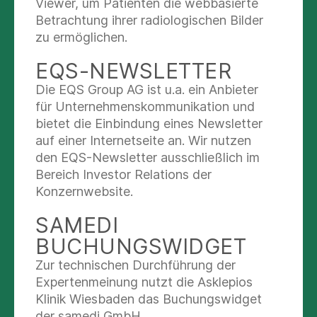
Viewer, um Patienten die webbasierte
Wir bieten daher, soweit vom Patienten
Betrachtung ihrer radiologischen Bilder
gewünscht, Angehörigen- und/ oder
zu ermöglichen.
Paargespräche an. Zudem erhalten die
Angehörigen unserer Patienten in unserer
EQS-NEWSLETTER
regelmäßig stattfindenden Angehörigengruppe
Die EQS Group AG ist u.a. ein Anbieter
wichtige Informationen zu depressiven und
für Unternehmenskommunikation und
bipolaren Störungen.
bietet die Einbindung eines Newsletter
auf einer Internetseite an. Wir nutzen
Verändern.
Ausgehend vom individuellen
den EQS-Newsletter ausschließlich im
Krankheitsmodell erarbeiten wir mit jedem
Bereich Investor Relations der
Patienten hilfreiche Strategien und
Konzernwebsite.
Verhaltensänderungen zur Bewältigung der
Erkrankung und zur nachhaltigen Stabilisierung.
SAMEDI
Durch eine Veränderung problematischer Denk-
BUCHUNGSWIDGET
und Verhaltensweisen wird ein Rückgang der
Zur technischen Durchführung der
depressiven Beschwerden und eine
Expertenmeinung nutzt die Asklepios
Stimmungsaufhellung bewirkt. Im Bedarfsfall
Klinik Wiesbaden das Buchungswidget
kommen zusätzlich zu den
der samedi GmbH.
verhaltenstherapeutischen Verfahren moderne