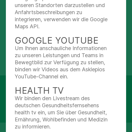
unseren Standorten darzustellen und
03443-40-1921
Anfahrtsbeschreibungen zu
integrieren, verwenden wir die Google
Maps API.
Abteilungen
GOOGLE YOUTUBE
Kardiologie
Um Ihnen anschauliche Informationen
zu unseren Leistungen und Teams in
Bewegtbild zur Verfügung zu stellen,
binden wir Videos aus dem Asklepios
YouTube-Channel ein.
Asklepios Klinik Weissenfels
HEALTH TV
Naumburger Straße 76
Wir binden den Livestream des
06667 Weißenfels
deutschen Gesundheitsfernsehens
health tv ein, um Sie über Gesundheit,
Details anzeigen
Ernährung, Wohlbefinden und Medizin
zu informieren.