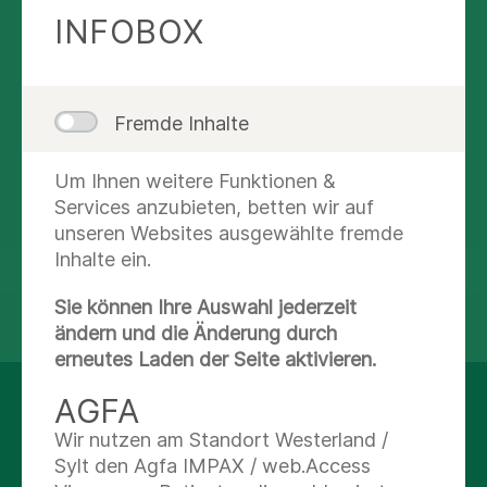
(0 34 43) 40-0
INFOBOX
Nachricht schreiben
Fremde Inhalte
Abteilungsübersicht
Um Ihnen weitere Funktionen &
Route planen
Services anzubieten, betten wir auf
unseren Websites ausgewählte fremde
Inhalte ein.
Sie können Ihre Auswahl jederzeit
teilen
tweet
ändern und die Änderung durch
erneutes Laden der Seite aktivieren.
AGFA
AUF DEM LAUFENDEN
Wir nutzen am Standort Westerland /
BLEIBEN
Sylt den Agfa IMPAX / web.Access