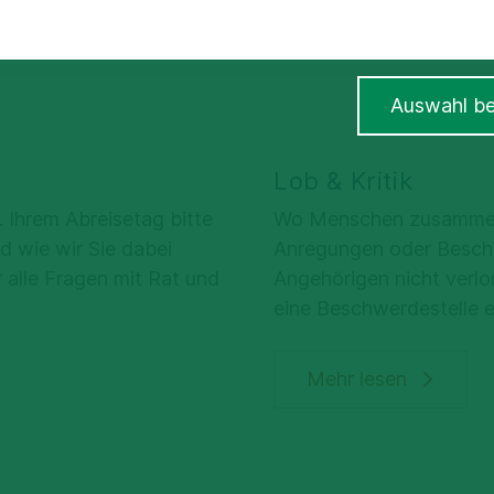
Auswahl be
Lob & Kritik
. Ihrem Abreisetag bitte
Wo Menschen zusammenw
d wie wir Sie dabei
Anregungen oder Beschw
 alle Fragen mit Rat und
Angehörigen nicht verlo
eine Beschwerdestelle e
Mehr lesen