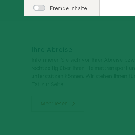
Fremde Inhalte
Ihre Abreise
Informieren Sie sich vor Ihrer Abreise bzw
rechtzeitig über Ihren Heimattransport un
unterstützen können. Wir stehen Ihnen für
Tat zur Seite.
Mehr lesen