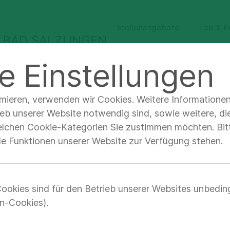
Stellenangebote
Lob & Kr
K BAD SALZUNGEN
e Einstellungen
ür Ärzte &
Qualität &
Unternehmen &
achbesucher
Sicherheit
Verantwortung
imieren, verwenden wir Cookies. Weitere Informatione
tienten & Angehörige
Nach dem Aufenthalt
ieb unserer Website notwendig sind, sowie weitere, di
elchen Cookie-Kategorien Sie zustimmen möchten. Bitt
lle Funktionen unserer Website zur Verfügung stehen.
ut nach Hause
ookies sind für den Betrieb unserer Websites unbedin
n-Cookies).