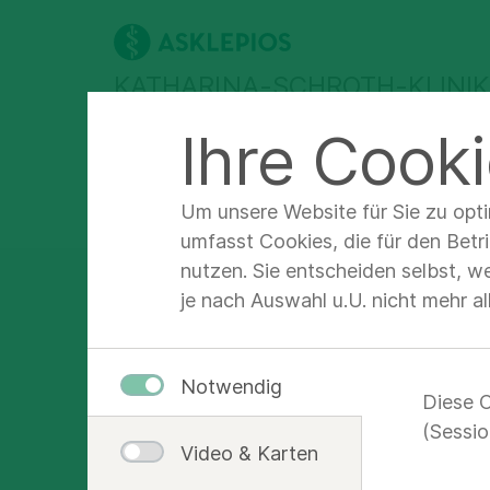
KATHARINA-SCHROTH-KLINI
Ihre Cooki
Abteilungen &
Für Patienten &
F
Therapien
Angehörige
F
Um unsere Website für Sie zu opt
Asklepios Katharina-Schroth-Klinik Bad Salzungen
Für Pa
umfasst Cookies, die für den Betr
nutzen. Sie entscheiden selbst, w
je nach Auswahl u.U. nicht mehr a
Damit Sie g
Notwendig
Diese C
kommen
(Sessio
Video & Karten