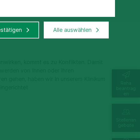
stätigen
Alle auswählen
irken, kommt es zu Konflikten. Damit
erden von Ihnen oder Ihren
ren gehen, haben wir in unserem Klinikum
Reha
ingerichtet
beantrag
en
Stellenan
gebote