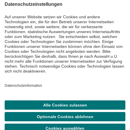
Informiert bleiben
Impressum
Datenschutzinformationen
Cookie Einstellungen
©
Asklepios Kliniken GmbH & Co. KGaA 2026
Suche
Termin
Menü