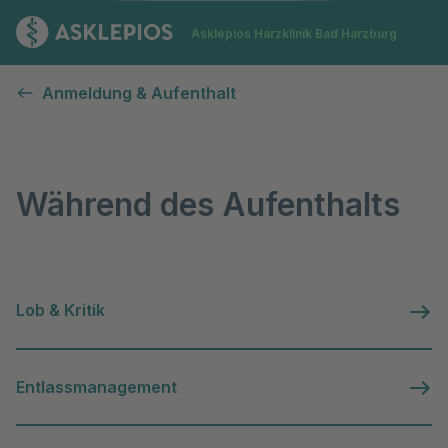
Zur Startseite
Asklepios Harzklinik Bad Harzburg
Während des Aufenthalts
Anmeldung & Aufenthalt
Während des Aufenthalts
Lob & Kritik
Entlassmanagement