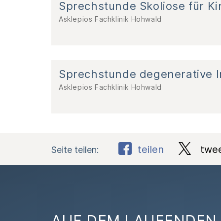
Sprechstunde Skoliose für K
Asklepios Fachklinik Hohwald
Sprechstunde degenerative In
Asklepios Fachklinik Hohwald
teilen
twe
Seite teilen:
AUF DEM LAUFENDEN 