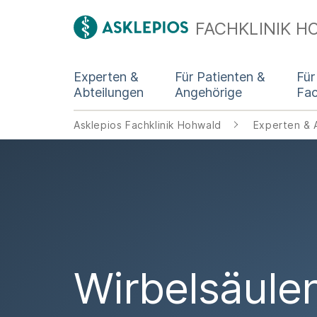
FACHKLINIK 
Experten &
Für Patienten &
Für
Abteilungen
Angehörige
Fa
Asklepios Fachklinik Hohwald
Experten & 
Wirbelsäule