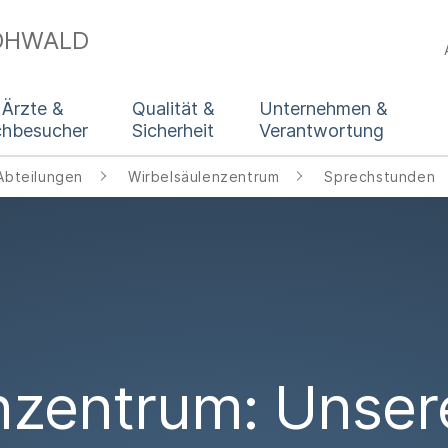
HOHWALD
 Ärzte &
Qualität &
Unternehmen &
chbesucher
Sicherheit
Verantwortung
Abteilungen
Wirbelsäulenzentrum
Sprechstunden
nzentrum: Unser