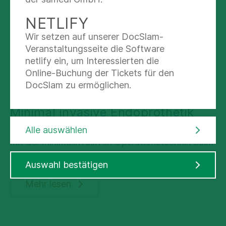
Diesbezüglich sind wir in unserer Klinik seit 2007
Hüftarthrose
nach den Kriterien der Kooperation für
NETLIFY
Transparenz und Qualität im Gesundheitswesen
Wir setzen auf unserer DocSlam-
(KTQ) zertifiziert und zuletzt 2013 rezertifiziert.
Veranstaltungsseite die Software
netlify ein, um Interessierten die
Mehr lesen
Online-Buchung der Tickets für den
DocSlam zu ermöglichen.
Minimal invasive Endoprothetik
In unserer Klinik beschäftigen wir uns seit 2003
Alle auswählen
mit der minimalinvasiven Operationstechnik beim
künstlichen Hüftgelenkersatz.
Auswahl bestätigen
Mehr lesen