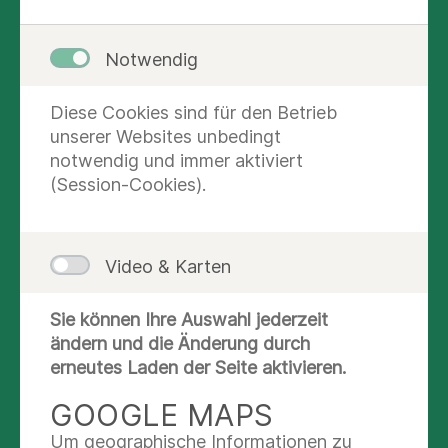
Notwendig
Dr. med. Bernd Hantke
komm. ärztlicher Direktor
Diese Cookies sind für den Betrieb
unserer Websites unbedingt
notwendig und immer aktiviert
QUALITÄT DURCH
(Session-Cookies).
GANZHEITLICHE
PHILOSOPHIE
Video & Karten
Als zertifiziertes Endoprothesenzentrum
der Maximalversorgung verfügt unsere
Sie können Ihre Auswahl jederzeit
Klinik über eine herausragende Expertise
ändern und die Änderung durch
im Bereich der endoprothetischen
erneutes Laden der Seite aktivieren.
Versorgung bei Knie- und Hüftgelenken
sowie auch bei Ellenbogen-, Schulter-,
mehr lesen
GOOGLE MAPS
Finger- und Sprunggelenken. Neben der
Um geographische Informationen zu