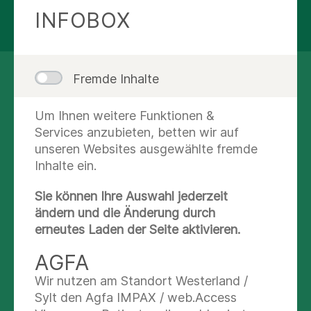
Hallux valgus
INFOBOX
Fremde Inhalte
UNSERE SCHWERPUNKTE
Hallux rigidus
Um Ihnen weitere Funktionen &
Sportorthopädie
Services anzubieten, betten wir auf
Im Bereich der Sportorthopädie betreuen wir
unseren Websites ausgewählte fremde
Metatarsalgie
insbesondere Patienten mit dem Ziel
Inhalte ein.
Verletzungen und Beschwerden, die durch
Sie können Ihre Auswahl jederzeit
sportliche Aktivität entstehen können
ändern und die Änderung durch
vorzubeugen bzw. zu behandeln.
erneutes Laden der Seite aktivieren.
Mittel-, Rückfuss/Sprunggelenke
Mehr lesen
AGFA
Wir nutzen am Standort Westerland /
Sylt den Agfa IMPAX / web.Access