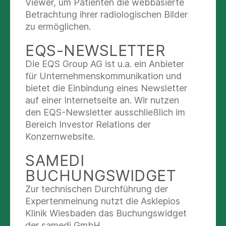
Infektionsmanagement und
Viewer, um Patienten die webbasierte
Der Schulterschmerz
Krankenhaushygiene
Betrachtung ihrer radiologischen Bilder
zu ermöglichen.
Die Entzündungsrate in unserer Klinik liegt seit
über 15 Jahren unter einem Prozent. Dies
EQS-NEWSLETTER
erreichen wir nur durch die konsequente
Rheumatismus
Die EQS Group AG ist u.a. ein Anbieter
Einhaltung der Hygienemaßnahmen in allen
für Unternehmenskommunikation und
Bereichen.
bietet die Einbindung eines Newsletter
auf einer Internetseite an. Wir nutzen
Mehr lesen
den EQS-Newsletter ausschließlich im
Der Knieschmerz
Bereich Investor Relations der
Konzernwebsite.
Ärztliches Qualitätsmanagement
SAMEDI
Entsprechend den gesetzlichen Vorschriften (§
BUCHUNGSWIDGET
Gonarthrose
135a Absatz 2 SGB V) sind Krankenhäuser
Zur technischen Durchführung der
verpflichtet ein einrichtungsinternes
Expertenmeinung nutzt die Asklepios
Qualitätsmanagementsystem einzuführen und
Klinik Wiesbaden das Buchungswidget
weiterzuentwickeln.
der samedi GmbH.