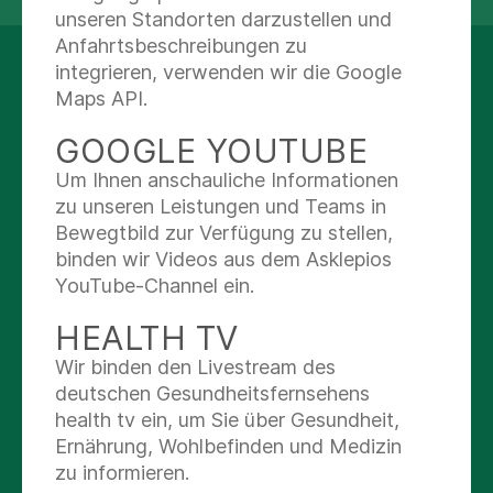
Autologen Chondrozytentransplantation
unseren Standorten darzustellen und
im Knie-, Schulter und Hüftbereich gehört
Anfahrtsbeschreibungen zu
die Hüftarthroskopie sowie weitere
integrieren, verwenden wir die Google
UNSER
gelenkerhaltende Operationen zum
Maps API.
LEISTUNGSANGEBOT
tagtäglichen Portfolio.
GOOGLE YOUTUBE
Unser Leistungsspektrum der operativen
Um Ihnen anschauliche Informationen
und konservativen Orthopädie wird
zu unseren Leistungen und Teams in
ständig durch innovative Verfahren
Bewegtbild zur Verfügung zu stellen,
erweitert. Informieren Sie sich über das
binden wir Videos aus dem Asklepios
Spektrum unserer Abteilung.
YouTube-Channel ein.
HEALTH TV
Wir binden den Livestream des
Alle anzeigen
deutschen Gesundheitsfernsehens
health tv ein, um Sie über Gesundheit,
Ernährung, Wohlbefinden und Medizin
zu informieren.