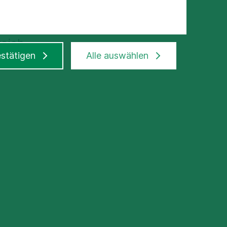
, Fachärztin für
reich
stätigen
Alle auswählen
rurgie