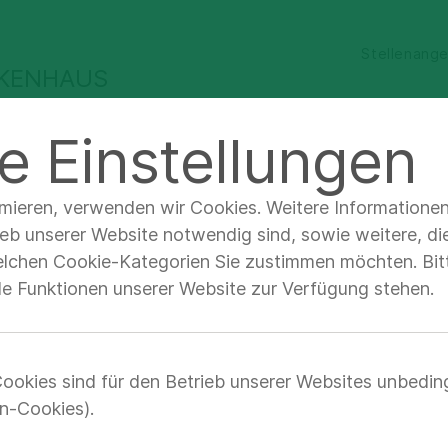
Stellenang
NKENHAUS
e Einstellungen
 Ärzte &
Qualität &
Unternehmen &
chbesucher
Sicherheit
Verantwortung
imieren, verwenden wir Cookies. Weitere Informatione
ieb unserer Website notwendig sind, sowie weitere, di
elchen Cookie-Kategorien Sie zustimmen möchten. Bitt
lle Funktionen unserer Website zur Verfügung stehen.
ed. Karin Wellm
ookies sind für den Betrieb unserer Websites unbedin
n-Cookies).