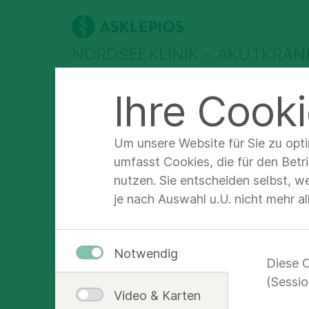
NORDSEEKLINIK - AKUTKRA
Ihre Cooki
Experten &
Für Patienten &
Für
Abteilungen
Angehörige
Fa
Um unsere Website für Sie zu opt
Profil
umfasst Cookies, die für den Betr
nutzen. Sie entscheiden selbst, w
je nach Auswahl u.U. nicht mehr a
Dr. m
Notwendig
Diese C
Oberärztin
(Sessio
Video & Karten