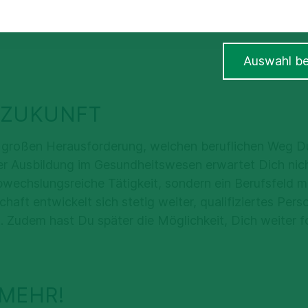
Auswahl be
E ZUKUNFT
r großen Herausforderung, welchen beruflichen Weg D
er Ausbildung im Gesundheitswesen erwartet Dich nich
echslungsreiche Tätigkeit, sondern ein Berufsfeld mi
aft entwickelt sich stetig weiter, qualifiziertes Person
. Zudem hast Du später die Möglichkeit, Dich weiter f
 MEHR!