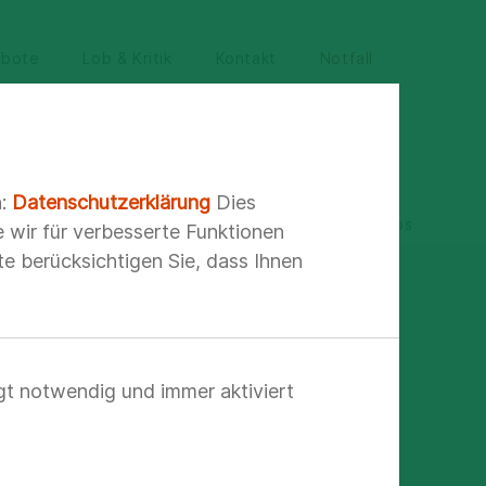
ebote
Lob & Kritik
Kontakt
Notfall
n:
Datenschutzerklärung
Dies
gebote für Einsteiger
Ausbildung bei Asklepios
e wir für verbesserte Funktionen
e berücksichtigen Sie, dass Ihnen
gt notwendig und immer aktiviert