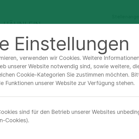
Stellenang
H-HÄHNLEIN
e Einstellungen
ür Ärzte &
Qualität &
Unternehmen &
achbesucher
Sicherheit
Verantwortung
imieren, verwenden wir Cookies. Weitere Informatione
nehmen & Verantwortung
Arbeiten bei Asklepios
An
ieb unserer Website notwendig sind, sowie weitere, di
elchen Cookie-Kategorien Sie zustimmen möchten. Bitt
lle Funktionen unserer Website zur Verfügung stehen.
e Ausbildung
ookies sind für den Betrieb unserer Websites unbedin
s
n-Cookies).