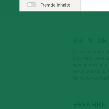
Fremde Inhalte
AB IN DI
Du stehst vor de
möchtest. Bei ein
spannende und abw
Gesundheitslandsch
Bereichen gefragt
ERFAHRE