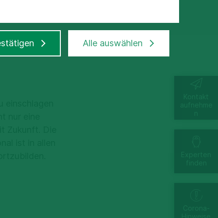
stätigen
Alle auswählen
Kontakt
u einschlagen
aufnehme
n
t nur eine
t Zukunft. Die
al ist in allen
Experten
ortzubilden.
finden
Corona-
Hinweise