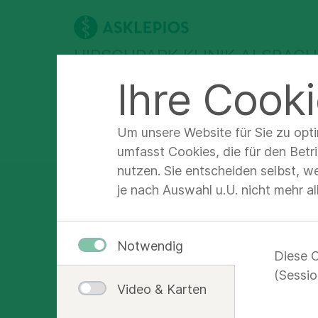
HIRSCHPARK KLINIK ALSBAC
Ihre Cooki
Abteilungen &
Für Patienten &
F
Therapien
Angehörige
F
Um unsere Website für Sie zu opt
Asklepios Hirschpark Klinik Alsbach-Hähnlein
Unter
umfasst Cookies, die für den Betr
nutzen. Sie entscheiden selbst, w
je nach Auswahl u.U. nicht mehr a
Starte Dein
Notwendig
Diese C
bei Asklepio
(Sessio
Video & Karten