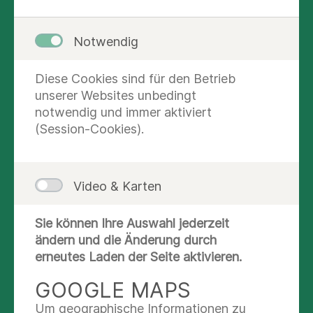
Klinikmitarbeiter bitten wir Sie, bei Symptomen
wie Husten, Schnupfen und Fieber auf einen
Klinikbesuch zu verzichten.
Notwendig
Seit dem 01.03.2023 sind alle Regelungen zum
Diese Cookies sind für den Betrieb
Umgang mit Covid aufgehoben. Es besteht keine
unserer Websites unbedingt
Test- und Maskenpflicht für Patienten und
notwendig und immer aktiviert
Mitarbeiter.
(Session-Cookies).
DAS KÖNNTE SIE
INTERESSIEREN
Video & Karten
Sie können Ihre Auswahl jederzeit
Praxis im Hirschpark
ändern und die Änderung durch
erneutes Laden der Seite aktivieren.
IRENA
GOOGLE MAPS
Therapieangebote
Um geographische Informationen zu