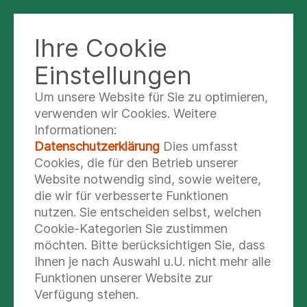
Ihre Cookie
HIRSCHPARK KLINIK ALSBACH-
HÄHNLEIN
Einstellungen
Um unsere Website für Sie zu optimieren,
verwenden wir Cookies. Weitere
Hinweise zur
Informationen:
Besucherregelung
Datenschutzerklärung
Dies umfasst
Cookies, die für den Betrieb unserer
Website notwendig sind, sowie weitere,
die wir für verbesserte Funktionen
Besucher können von Montag bis Sonntag das
nutzen. Sie entscheiden selbst, welchen
Klinikgebäude betreten. Die Besuchszeiten
Cookie-Kategorien Sie zustimmen
richten sich nach den Öffnungszeiten der Klinik.
möchten. Bitte berücksichtigen Sie, dass
Ihnen je nach Auswahl u.U. nicht mehr alle
Montag - Sonntag: 07.00 - 22.00 Uhr
Funktionen unserer Website zur
Verfügung stehen.
Zum Schutz Ihrer Angehörigen und unserer