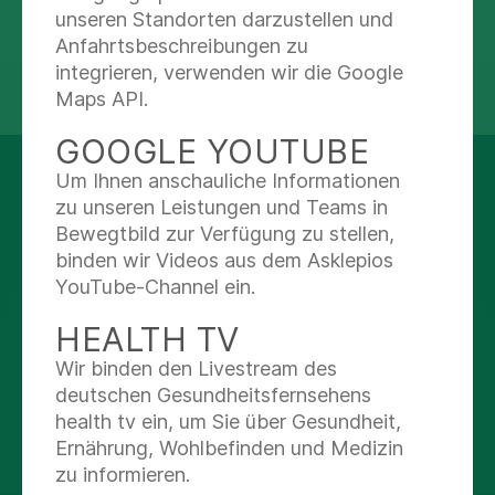
unseren Standorten darzustellen und
Anfahrtsbeschreibungen zu
integrieren, verwenden wir die Google
teilen
tweet
Maps API.
GOOGLE YOUTUBE
Um Ihnen anschauliche Informationen
AUF DEM LAUFENDEN
zu unseren Leistungen und Teams in
BLEIBEN
Bewegtbild zur Verfügung zu stellen,
binden wir Videos aus dem Asklepios
YouTube-Channel ein.
Facebook
HEALTH TV
X
Wir binden den Livestream des
deutschen Gesundheitsfernsehens
Youtube
health tv ein, um Sie über Gesundheit,
Ernährung, Wohlbefinden und Medizin
zu informieren.