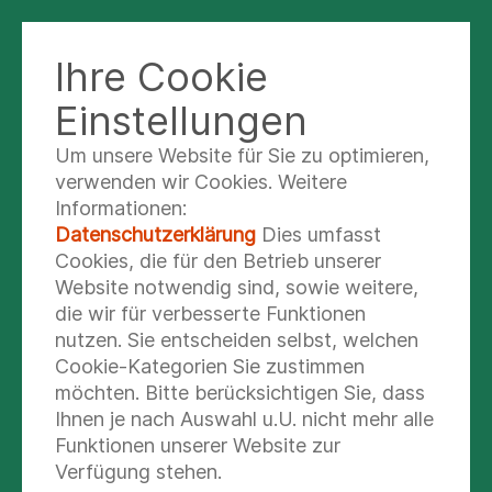
Ihre Cookie
Einstellungen
Um unsere Website für Sie zu optimieren,
Gut vorbereitet für den
verwenden wir Cookies. Weitere
Ernstfall - Zehntes
Informationen:
Datenschutzerklärung
Dies umfasst
Notfallmedizinisches
Cookies, die für den Betrieb unserer
Website notwendig sind, sowie weitere,
Symposium im Klinikum
die wir für verbesserte Funktionen
nutzen. Sie entscheiden selbst, welchen
Die Anforderungen in der Notfallmedizin
Cookie-Kategorien Sie zustimmen
sind hoch und vielfältig – sowohl im
möchten. Bitte berücksichtigen Sie, dass
Ihnen je nach Auswahl u.U. nicht mehr alle
klinischen Bereich als auch im
Funktionen unserer Website zur
Rettungsdienst. Um Fachkräfte
Verfügung stehen.
kontinuierlich auf aktuelle Entwicklungen,