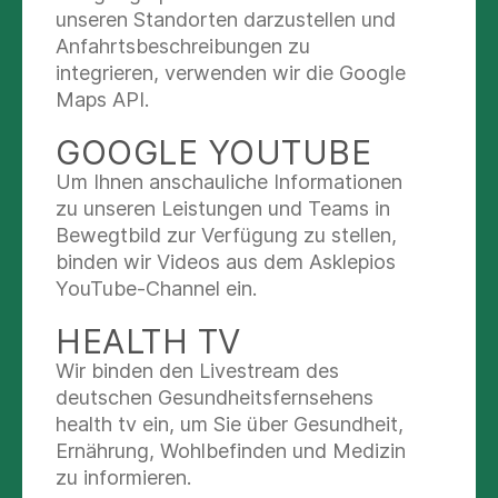
unseren Standorten darzustellen und
Anfahrtsbeschreibungen zu
Gemeinsam für den Notfalleinsatz (v.l.): Dr. med.
integrieren, verwenden wir die Google
Matthias Zwinger, Florian Weber, Dr. med. Anika
Maps API.
Schlemmer, Anas Suliman, Kathrin Häfele, Lara Ann
Troppenhagen, Dr. Andreas Hettel, Dr. med.
GOOGLE YOUTUBE
Hartmut Lotz, Patrick Müller-Nolte, Dr. Johannes
Ravindren und Dr. Tobias Horlacher.
Um Ihnen anschauliche Informationen
zu unseren Leistungen und Teams in
„Eine qualitativ hochwertige Notfallversorgung
Bewegtbild zur Verfügung zu stellen,
lebt vom kontinuierlichen Austausch und von
binden wir Videos aus dem Asklepios
regelmäßiger Fortbildung“, betonte Dr. Andreas
YouTube-Channel ein.
Hettel, Ärztlicher Direktor sowie Chefarzt der
Anästhesie, Intensiv- und Notfallmedizin am
HEALTH TV
Asklepios Klinikums Schwalmstadt, zur Eröffnung
des Symposiums. Rund 100 Teilnehmende,
Wir binden den Livestream des
darunter Ärzte, Notärzte, Intensivmediziner,
deutschen Gesundheitsfernsehens
Mitarbeitende des Rettungsdienstes sowie
health tv ein, um Sie über Gesundheit,
Pflegekräfte aus ganz Nordhessen, nahmen an
Ernährung, Wohlbefinden und Medizin
der ganztägigen Fortbildungsveranstaltung teil.
zu informieren.