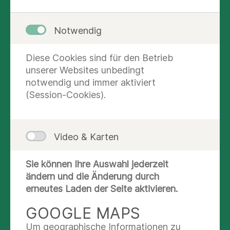
besondere Einsatzlagen und neue
medizinische Standards vorzubereiten,
Notwendig
fand im Asklepios Klinikum Schwalmstadt
bereits zum zehnten Mal ein
Diese Cookies sind für den Betrieb
Notfallmedizinisches Symposium statt.
unserer Websites unbedingt
notwendig und immer aktiviert
(Session-Cookies).
9. Apr. 2026
Schwalmstadt
Video & Karten
Sie können Ihre Auswahl jederzeit
ändern und die Änderung durch
erneutes Laden der Seite aktivieren.
GOOGLE MAPS
Um geographische Informationen zu