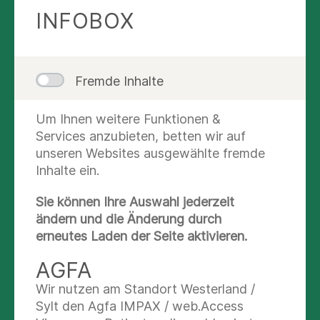
Im Mittelpunkt stand das Zusammenspiel von
INFOBOX
klinischer und präklinischer Notfallmedizin.
Ergänzend wurde eine verpflichtende
Fortbildung zu Kinder- und
Neugeborenennotfällen für den Rettungsdienst
Fremde Inhalte
angeboten.
Um Ihnen weitere Funktionen &
Fachvorträge zu aktuellen
Services anzubieten, betten wir auf
Herausforderungen der
unseren Websites ausgewählte fremde
Notfallmedizin
Inhalte ein.
Dr. Anika Schlemmer, die neue Ärztliche Leiterin
Sie können Ihre Auswahl jederzeit
der Zentralen Notaufnahme, sprach gleich zu
ändern und die Änderung durch
Beginn über präklinische Analgesie
erneutes Laden der Seite aktivieren.
(Schmerzunterdrückung) und Narkose bei
AGFA
Kindern. Anhand praxisnaher Fallbeispiele
erläuterte sie den Einsatz und die Dosierung
Wir nutzen am Standort Westerland /
geeigneter Medikamente. Dabei betonte sie die
Sylt den Agfa IMPAX / web.Access
besonderen Anforderungen in der Versorgung