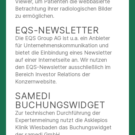
Viewer, um Patienten die webbasierte
junger Patienten: „Kinder sind keine kleinen
Betrachtung ihrer radiologischen Bilder
Erwachsenen. In einer Notfallsituationen können
zu ermöglichen.
wir nicht nach Schema F arbeiten. Außerdem
EQS-NEWSLETTER
befinden sich sowohl die kleinen Patientinnen
und Patienten als auch ihre Eltern in einer
Die EQS Group AG ist u.a. ein Anbieter
Ausnahmesituation – hier ist neben fachlicher
für Unternehmenskommunikation und
Kompetenz ein hohes Maß an Empathie gefragt.“
bietet die Einbindung eines Newsletter
Dr. Hartmut Lotz, Chefarzt der Anästhesie,
auf einer Internetseite an. Wir nutzen
Intensiv- und Notfallmedizin an der Asklepios
den EQS-Newsletter ausschließlich im
Stadtklinik Bad Wildungen, stellte Maßnahmen
Bereich Investor Relations der
bei einem Massenanfall von Verletzten in den
Konzernwebsite.
Mittelpunkt. Neben internationalen Ereignissen
SAMEDI
wurden auch regionale Beispiele wie das
Grubenunglück von Stolzenbach oder die
BUCHUNGSWIDGET
Amokfahrt von Volkmarsen aufgegriffen, die den
Zur technischen Durchführung der
Rettungsdienst und die Kliniken vor erhebliche
Expertenmeinung nutzt die Asklepios
Herausforderungen stellten. Mit aktuellen
Klinik Wiesbaden das Buchungswidget
Entwicklungen in der Reanimation befasste sich
der samedi GmbH.