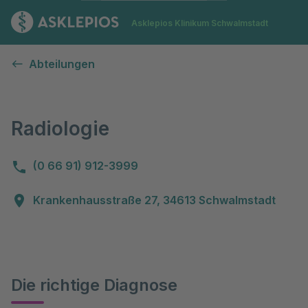
Zur Startseite
Asklepios Klinikum Schwalmstadt
Radiologie
Abteilungen
Radiologie
(0 66 91) 912-3999
Krankenhausstraße 27, 34613 Schwalmstadt
Die richtige Diagnose