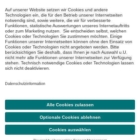
Informiert bleiben
Impressum
Datenschutzinformationen
Cookie Einstellungen
©
Asklepios Kliniken GmbH & Co. KGaA 2026
Suche
Termin
Menü