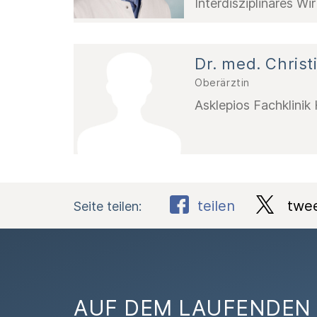
Interdisziplinäres W
Dr. med. Christ
Oberärztin
Asklepios Fachklini
teilen
twe
Seite teilen:
AUF DEM LAUFENDEN 