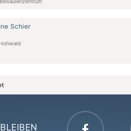
irbelsäulenzentrum
ine Schier
k Hohwald
et
BLEIBEN