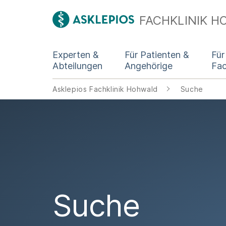
FACHKLINIK 
Experten &
Für Patienten &
Für
Abteilungen
Angehörige
Fa
Asklepios Fachklinik Hohwald
Suche
Suche